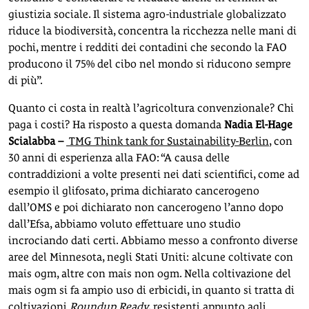
giustizia sociale. Il sistema agro-industriale globalizzato
riduce la biodiversità, concentra la ricchezza nelle mani di
pochi, mentre i redditi dei contadini che secondo la FAO
producono il 75% del cibo nel mondo si riducono sempre
di più”.
Quanto ci costa in realtà l’agricoltura convenzionale? Chi
paga i costi? Ha risposto a questa domanda
Nadia El-Hage
Scialabba –
TMG Think tank for Sustainability-Berlin
, con
30 anni di esperienza alla FAO: “A causa delle
contraddizioni a volte presenti nei dati scientifici, come ad
esempio il glifosato, prima dichiarato cancerogeno
dall’OMS e poi dichiarato non cancerogeno l’anno dopo
dall’Efsa, abbiamo voluto effettuare uno studio
incrociando dati certi. Abbiamo messo a confronto diverse
aree del Minnesota, negli Stati Uniti: alcune coltivate con
mais ogm, altre con mais non ogm. Nella coltivazione del
mais ogm si fa ampio uso di erbicidi, in quanto si tratta di
coltivazioni
Roundup Ready
, resistenti appunto agli