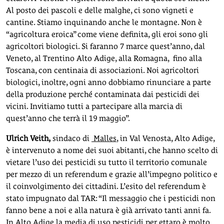
Al posto dei pascoli e delle malghe, ci sono vigneti e
cantine. Stiamo inquinando anche le montagne. Non è
“agricoltura eroica” come viene definita, gli eroi sono gli
agricoltori biologici. Si faranno 7 marce quest’anno, dal
Veneto, al Trentino Alto Adige, alla Romagna, fino alla
Toscana, con centinaia di associazioni. Noi agricoltori
biologici, inoltre, ogni anno dobbiamo rinunciare a parte
della produzione perché contaminata dai pesticidi dei
vicini. Invitiamo tutti a partecipare alla marcia di
quest’anno che terrà il 19 maggio”.
Ulrich Veith,
sindaco di
Malles
, in Val Venosta, Alto Adige,
è intervenuto a nome dei suoi abitanti, che hanno scelto di
vietare l’uso dei pesticidi su tutto il territorio comunale
per mezzo di un referendum e grazie all’impegno politico e
il coinvolgimento dei cittadini. L’esito del referendum è
stato impugnato dal TAR: “Il messaggio che i pesticidi non
fanno bene a noi e alla natura è già arrivato tanti anni fa.
In Alto Adige la media di uso pesticidi per ettaro è molto