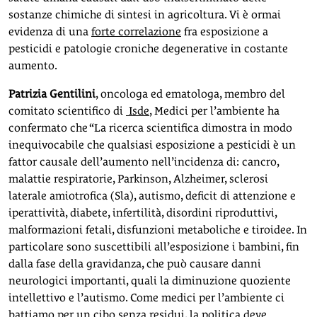
sostanze chimiche di sintesi in agricoltura. Vi è ormai
evidenza di una
forte correlazione
fra esposizione a
pesticidi e patologie croniche degenerative in costante
aumento.
Patrizia Gentilini
, oncologa ed ematologa, membro del
comitato scientifico di
Isde
, Medici per l’ambiente ha
confermato che “La ricerca scientifica dimostra in modo
inequivocabile che qualsiasi esposizione a pesticidi è un
fattor causale dell’aumento nell’incidenza di: cancro,
malattie respiratorie, Parkinson, Alzheimer, sclerosi
laterale amiotrofica (Sla), autismo, deficit di attenzione e
iperattività, diabete, infertilità, disordini riproduttivi,
malformazioni fetali, disfunzioni metaboliche e tiroidee. In
particolare sono suscettibili all’esposizione i bambini, fin
dalla fase della gravidanza, che può causare danni
neurologici importanti, quali la diminuzione quoziente
intellettivo e l’autismo. Come medici per l’ambiente ci
battiamo per un cibo senza residui, la politica deve