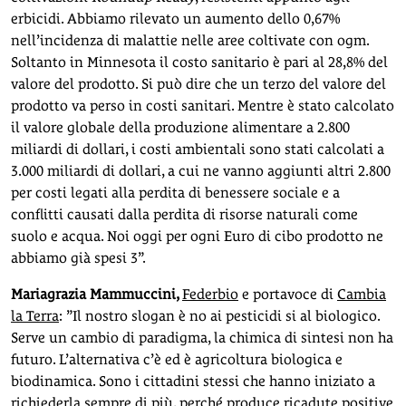
erbicidi. Abbiamo rilevato un aumento dello 0,67%
nell’incidenza di malattie nelle aree coltivate con ogm.
Soltanto in Minnesota il costo sanitario è pari al 28,8% del
valore del prodotto. Si può dire che un terzo del valore del
prodotto va perso in costi sanitari. Mentre è stato calcolato
il valore globale della produzione alimentare a 2.800
miliardi di dollari, i costi ambientali sono stati calcolati a
3.000 miliardi di dollari, a cui ne vanno aggiunti altri 2.800
per costi legati alla perdita di benessere sociale e a
conflitti causati dalla perdita di risorse naturali come
suolo e acqua. Noi oggi per ogni Euro di cibo prodotto ne
abbiamo già spesi 3”.
Mariagrazia Mammuccin
i,
Federbio
e portavoce di
Cambia
la Terra
: ”Il nostro slogan è no ai pesticidi si al biologico.
Serve un cambio di paradigma, la chimica di sintesi non ha
futuro. L’alternativa c’è ed è agricoltura biologica e
biodinamica. Sono i cittadini stessi che hanno iniziato a
richiederla sempre di più, perché produce ricadute positive