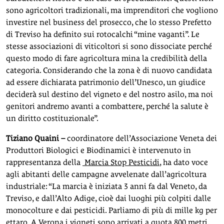
sono agricoltori tradizionali, ma imprenditori che vogliono
investire nel business del prosecco, che lo stesso Prefetto
di Treviso ha definito sui rotocalchi “mine vaganti”. Le
stesse associazioni di viticoltori si sono dissociate perché
questo modo di fare agricoltura mina la credibilità della
categoria. Considerando che la zona è di nuovo candidata
ad essere dichiarata patrimonio dell’Unesco, un giudice
deciderà sul destino del vigneto e del nostro asilo, ma noi
genitori andremo avanti a combattere, perché la salute è
un diritto costituzionale”.
Tiziano Quaini –
coordinatore dell’Associazione Veneta dei
Produttori Biologici e Biodinamici è intervenuto in
rappresentanza della
Marcia Stop Pesticidi
, ha dato voce
agli abitanti delle campagne avvelenate dall’agricoltura
industriale: “La marcia è iniziata 3 anni fa dal Veneto, da
Treviso, e dall’Alto Adige, cioè dai luoghi più colpiti dalle
monocolture e dai pesticidi. Parliamo di più di mille kg per
ettaro. A Verona i vigneti sono arrivati a quota 800 metri.