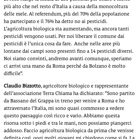
più alto che nel resto d’Italia a causa della monocoltura
delle mele. Al referendum, più del 70% della popolazione
ha partecipato e il 76% ha detto no ai pesticidi.
L’agricoltura biologica sta aumentando, ma ancora tanti
pesticidi vengono usati. Per noi liberare il comune dai
pesticidi è l’unica cosa da fare. Anche nelle aree più
lontane dai campi sono presenti fino a 14 pesticidi diversi.
Noi siamo convinti, andremo avanti comunque, speriamo
ci arrivi una mano da Roma perché da Bolzano è molto
difficile”.
Claudio Bizzotto
, agricoltore biologico e rappresentante
dell’associazione Terra Chiama ha dichiarato: ”Sono partito
da Bassano del Grappa in treno per venire a Roma e ho
attraversato l’Italia, mi sono quasi commosso a vedere
questo paesaggio così ricco e vario. Abbiamo questa
risorsa sotto i piedi e tra le mani, non possiamo piangerci
addosso. Faccio agricoltura biologica da prima che venisse
definita così, oggi molti giovani mi chiedono come si fa. La