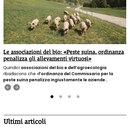
Le associazioni del bio: «Peste suina, ordinanza
penalizza gli allevamenti virtuosi»
Quindici
associazioni del bio e dell’agroecologia
ribadiscono che «
l’ordinanza del Commissario per la
peste suina penalizza ingiustamente le aziende
estensive
», cioè quelle aziende c
he allevano gli animali nel
‹
›
rispetto delle loro esigenze e dell’ambiente.
1
2
3
4
Ultimi articoli