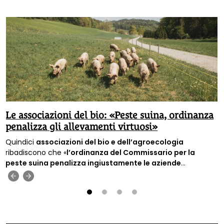
Le associazioni del bio: «Peste suina, ordinanza
penalizza gli allevamenti virtuosi»
Quindici
associazioni del bio e dell’agroecologia
ribadiscono che «
l’ordinanza del Commissario per la
peste suina penalizza ingiustamente le aziende
estensive
», cioè quelle aziende c
he allevano gli animali nel
‹
›
rispetto delle loro esigenze e dell’ambiente.
1
2
3
4