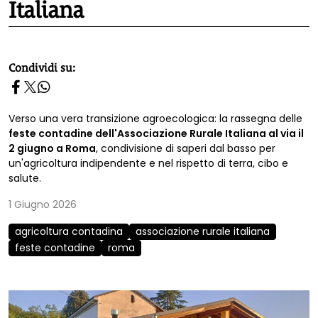
Italiana
homepage h2
Condividi su:
Verso una vera transizione agroecologica: la rassegna delle
feste contadine dell'Associazione Rurale Italiana al via il
2 giugno a Roma
, condivisione di saperi dal basso per
un'agricoltura indipendente e nel rispetto di terra, cibo e
salute.
1 Giugno 2026
agricoltura contadina
associazione rurale italiana
feste contadine
roma