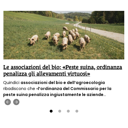
Le associazioni del bio: «Peste suina, ordinanza
penalizza gli allevamenti virtuosi»
Quindici
associazioni del bio e dell’agroecologia
ribadiscono che «
l’ordinanza del Commissario per la
peste suina penalizza ingiustamente le aziende
estensive
», cioè quelle aziende c
he allevano gli animali nel
‹
›
rispetto delle loro esigenze e dell’ambiente.
1
2
3
4