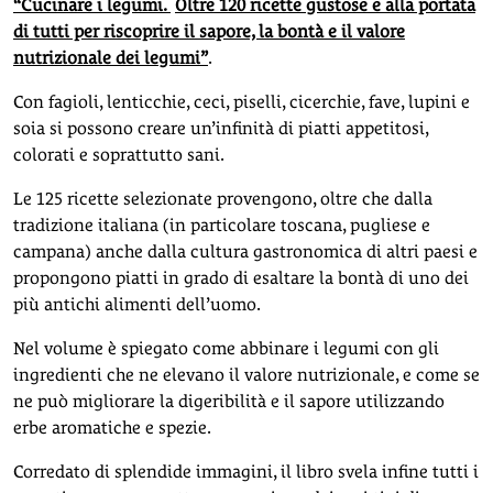
“Cucinare i legumi.
Oltre 120 ricette gustose e alla portata
di tutti per riscoprire il sapore, la bontà e il valore
nutrizionale dei legumi”
.
Con fagioli, lenticchie, ceci, piselli, cicerchie, fave, lupini e
soia si possono creare un’infinità di piatti appetitosi,
colorati e soprattutto sani.
Le 125 ricette selezionate provengono, oltre che dalla
tradizione italiana (in particolare toscana, pugliese e
campana) anche dalla cultura gastronomica di altri paesi e
propongono piatti in grado di esaltare la bontà di uno dei
più antichi alimenti dell’uomo.
Nel volume è spiegato come abbinare i legumi con gli
ingredienti che ne elevano il valore nutrizionale, e come se
ne può migliorare la digeribilità e il sapore utilizzando
erbe aromatiche e spezie.
Corredato di splendide immagini, il libro svela infine tutti i