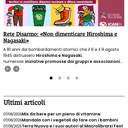
Rete Disarmo: «Non dimenticare Hiroshima e
Nagasaki»
A 81 anni dai bombardamenti atomici che il 6 e il 9 agosto
1945 distrussero
Hiroshima e Nagasaki
,
numerose
iniziative promosse dai gruppi e associazioni
attraversano l’Italia.
‹
›
1
2
3
4
Ultimi articoli
Mix da bere per un pieno di vitamine
07/08/2026
Mandala con i vegetali da fare con i bambini
07/08/2026
Terra Nuova e i suoi autori al Macrolibrarsi Fest
07/08/2026