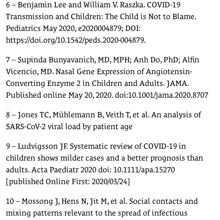
6 – Benjamin Lee and William V. Raszka. COVID-19
Transmission and Children: The Child is Not to Blame.
Pediatrics May 2020, e2020004879; DOI:
https://doi.org/10.1542/peds.2020-004879.
7 – Supinda Bunyavanich, MD, MPH; Anh Do, PhD; Alfin
Vicencio, MD. Nasal Gene Expression of Angiotensin-
Converting Enzyme 2 in Children and Adults. JAMA.
Published online May 20, 2020. doi:10.1001/jama.2020.8707
8 – Jones TC, Mühlemann B, Veith T, et al. An analysis of
SARS-CoV-2 viral load by patient age
9 – Ludvigsson JF. Systematic review of COVID-19 in
children shows milder cases and a better prognosis than
adults. Acta Paediatr 2020 doi: 10.1111/apa.15270
[published Online First: 2020/03/24]
10 – Mossong J, Hens N, Jit M, et al. Social contacts and
mixing patterns relevant to the spread of infectious