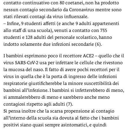
contatto continuativo con 80 coetanei, non ha prodotto
nessun contagio secondario da Coronavirus mentre sono
stati rilevati contagi da virus influenzale.
– Infine, 9 studenti affetti (e anche 9 adulti appartenenti
allo staff di una scuola), venuti a contatto con 735
studenti e 128 adulti del personale scolastico, hanno
indotto solamente due infezioni secondarie (6).
I bambini esprimono poco il recettore ACE2 – quello che il
virus SARS-CoV-2 usa per infettare le cellule che rivestono
la mucosa del naso. Il fatto di avere pochi recettori per il
virus in quella che è la porta di ingresso delle infezioni
respiratorie giustificherebbe la minore suscettibilità dei
bambini all’infezione. I bambini si infetterebbero di meno,
si ammalerebbero di meno e sarebbero anche meno
contagiosi rispetto agli adulti (7).
Si pensa inoltre che la scarsa propensione al contagio
all’interno della scuola sia dovuta al fatto che i bambini
positivi siano quasi sempre asintomatici, e quindi