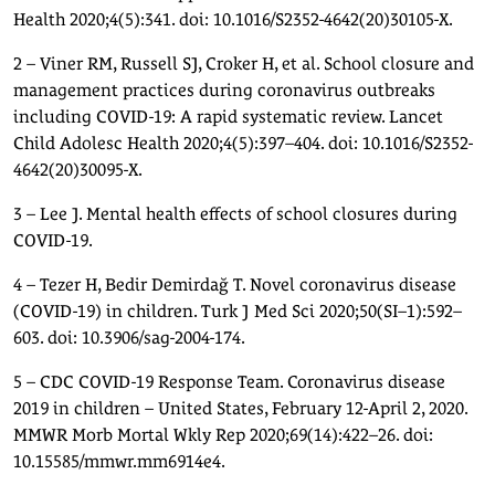
Health 2020;4(5):341. doi: 10.1016/S2352-4642(20)30105-X.
2 – Viner RM, Russell SJ, Croker H, et al. School closure and
management practices during coronavirus outbreaks
including COVID-19: A rapid systematic review. Lancet
Child Adolesc Health 2020;4(5):397–404. doi: 10.1016/S2352-
4642(20)30095-X.
3 – Lee J. Mental health effects of school closures during
COVID-19.
4 – Tezer H, Bedir Demirdağ T. Novel coronavirus disease
(COVID-19) in children. Turk J Med Sci 2020;50(SI–1):592–
603. doi: 10.3906/sag-2004-174.
5 – CDC COVID-19 Response Team. Coronavirus disease
2019 in children – United States, February 12-April 2, 2020.
MMWR Morb Mortal Wkly Rep 2020;69(14):422–26. doi:
10.15585/mmwr.mm6914e4.