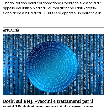
Il nodo italiano della collaborazione Cochrane si associa all’
appello del British Medical Journal affinché i dati «grezzi»
siano accessibili a tutti. Sul BMJ era apparso un editoriale in
proposito, firmato da Peter Doshi, Fiona Godlee e Kamran
Abbasi. Si legge nella nota dell'associazione: «La comunità
scientifica deve poter accedere ai dati individuali degli studi
ATTUALITÀ
su vaccini e trattamenti per Covid-19 per condurre analisi
indipendenti, revisioni e metanalisi».
Doshi sul BMJ: «Vaccini e trattamenti per il
covid-19: dobbiamo avere i dati grezzi, ora»