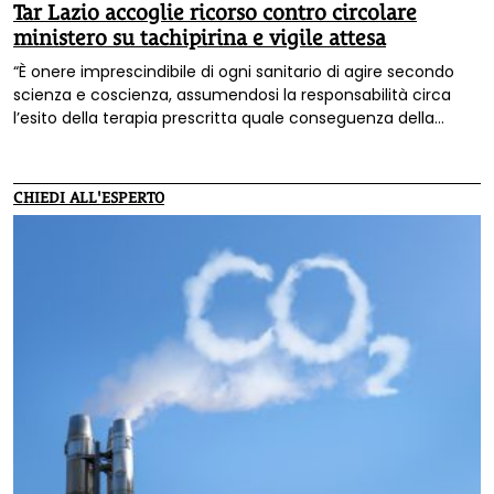
Tar Lazio accoglie ricorso contro circolare
ministero su tachipirina e vigile attesa
“È onere imprescindibile di ogni sanitario di agire secondo
scienza e coscienza, assumendosi la responsabilità circa
l’esito della terapia prescritta quale conseguenza della
professionalità e del titolo specialistico acquisito”. Con
questa motivazione alla sentenza il Tar Lazio ha accolto il
ricorso presentato dal Comitato Cura Domiciliare Covid-19,
CHIEDI ALL'ESPERTO
a firma del presidente e avvocato Erich Grimaldi e
dell’avvocato Valentina Piraino, contro le linee guida
ministeriali del 26 aprile 2021, per il trattamento domiciliare
dei malati Covid.
Aggiornamento 19 gennaio: il Consiglio di
Stato ha sospeso la sentenza con la quale il
Tar del Lazio
aveva annullato la circolare sulle terapie domiciliari Covid
emessa dal ministero della Salute il 26 aprile 2021