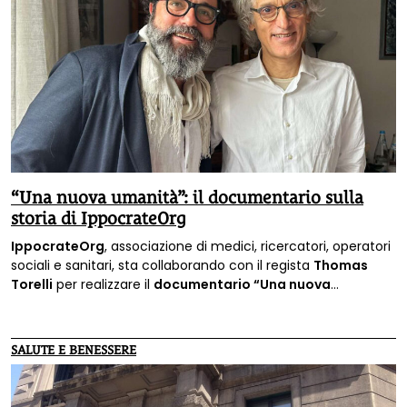
“Una nuova umanità”: il documentario sulla
storia di IppocrateOrg
IppocrateOrg
, associazione di medici, ricercatori, operatori
sociali e sanitari, sta collaborando con il regista
Thomas
Torelli
per realizzare il
documentario “Una nuova
umanità”
, che racconterà la nascita e l’attività
dell’associazione che ha iniziato curando a casa i malati di
Covid.
SALUTE E BENESSERE