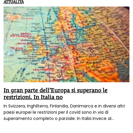
ATTUALITÀ
In gran parte dell’Europa si superano le
restrizioni. In Italia no
In Svizzera, Inghilterra, Finlandia, Danimarca e in diversi altri
paesi europei le restrizioni per il covid sono in via di
superamento completo o parziale. In Italia invece al
momento resta in vigore l'obbligo del super green pass per
bar e ristoranti (anche all'aperto), luoghi di cultura e sport,