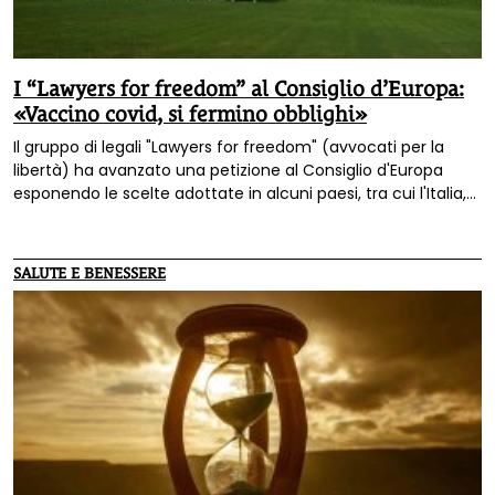
I “Lawyers for freedom” al Consiglio d’Europa:
«Vaccino covid, si fermino obblighi»
Il gruppo di legali "Lawyers for freedom" (avvocati per la
libertà) ha avanzato una petizione al Consiglio d'Europa
esponendo le scelte adottate in alcuni paesi, tra cui l'Italia,
che hanno introdotto obblighi, surrettizi o meno, per la
vaccinazione covid, anche con impedimento al lavoro. I
legali stigmatizzano queste decisioni e chiedono un
SALUTE E BENESSERE
provvedimento da parte del Consiglio che le fermi.