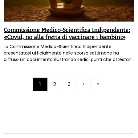
Commissione Medico-Scientifica Indipendente:
«Covid, no alla fretta di vaccinare i bambini»
La Commissione Medico-Scientifica Indipendente
presentatasi ufficialmente nelle scorse settimane ha
diffuso un documento illustrando sedici punti che attestano
come sia meglio non avere fretta nel vaccinare i bambini
per il Covid. Ecco il testo integrale.
Page
1
2
3
›
»
Current
Page
Page
navigation
Page