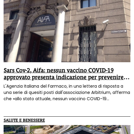
Sars Cov-2, Aifa: nessun vaccino COVID-19
approvato presenta indicazione per prevenire la
trasmissione dell’infezione
L'Agenzia Italiana del Farmaco, in una lettera di risposta a
una serie di quesiti posti dall'associazione Arbitrium, afferma
che «allo stato attuale, nessun vaccino COVID-19
approvato presenta l’indicazione “prevenzione della
trasmissione dell’infezione dall’agente Sars cov-2”».
SALUTE E BENESSERE