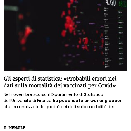
Gli esperti di statistica: «Probabili errori nei
dati sulla mortalità dei vaccinati per Covid»
Nel novembre scorso il Dipartimento di Statistica
dell'Università di Firenze
ha pubblicato un working paper
che ha analizzato la qualità dei dati sulla mortalità dei
vaccinati contro il Covid rilasciati dal Ministero della Salute a
seguito di una sentenza del Tar del Lazio. Dall'analisi degli
autori è emersa «una serie di vistose incongruenze» che non
IL MENSILE