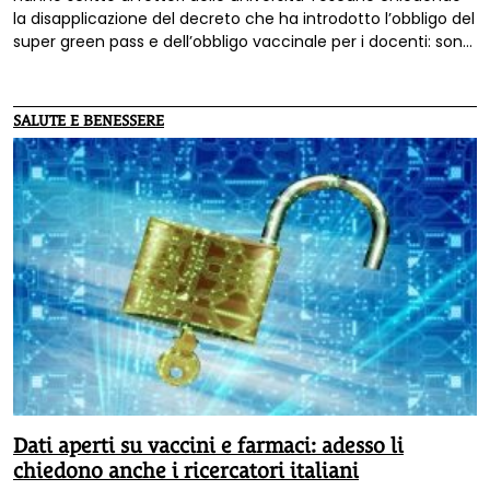
la disapplicazione del decreto che ha introdotto l’obbligo del
super green pass e dell’obbligo vaccinale per i docenti: sono
oltre 140 tra professori e personale delle università e
istituzioni di alta formazione della Toscana, che denunciano
la «pericolosa frattura sociale» creatasi nel nostro paese. E
SALUTE E BENESSERE
fa sentire la sua voce anche il rettore del Politecnico di
Torino.
Dati aperti su vaccini e farmaci: adesso li
chiedono anche i ricercatori italiani