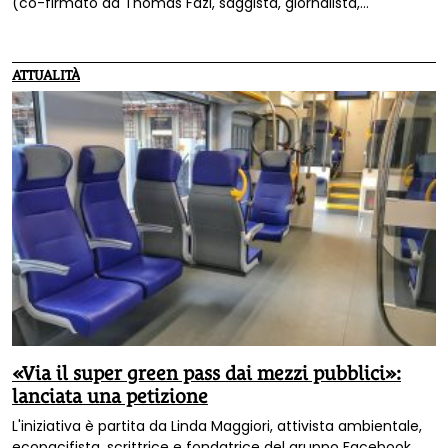
(co-firmato da Thomas Fazi, saggista, giornalista,
traduttore e autore di documentari) dal titolo "Le
alternative al lockdown esistevano, ma si è optato per la
strada peggiore" che offre interessanti informazioni e spunti
ATTUALITÀ
di riflessione.
«Via il super green pass dai mezzi pubblici»:
lanciata una petizione
L'iniziativa è partita da Linda Maggiori, attivista ambientale,
ecopacifista, scrittrice e fondatrice del gruppo Facebook