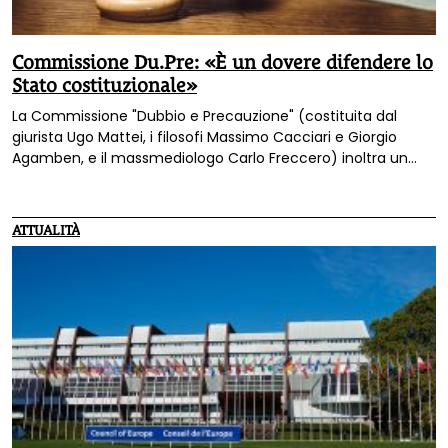
Commissione Du.Pre: «È un dovere difendere lo
Stato costituzionale»
La Commissione "Dubbio e Precauzione" (costituita dal
giurista Ugo Mattei, i filosofi Massimo Cacciari e Giorgio
Agamben, e il massmediologo Carlo Freccero) inoltra un
appello ai decisori politici «affinché si revochi il green pass e
si valutino con proporzionalità e adeguatezza gli interventi e
le misure sulla popolazione».
ATTUALITÀ