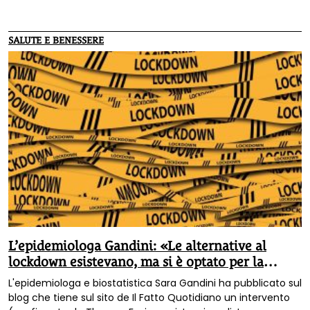
discussione aperta e franca sulle politiche autoritarie,
discriminatorie e arbitrarie con cui il governo italiano, e non
solo, sta affrontando la diffusione del Covid-19». Riportiamo
SALUTE E BENESSERE
il testo integrale del documento.
L’epidemiologa Gandini: «Le alternative al
lockdown esistevano, ma si è optato per la
strada peggiore»
L'epidemiologa e biostatistica Sara Gandini ha pubblicato sul
blog che tiene sul sito de Il Fatto Quotidiano un intervento