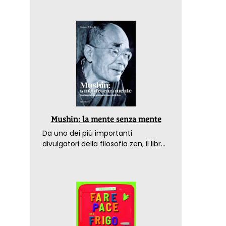
Mushin: la mente senza mente
Da uno dei più importanti
divulgatori della filosofia zen, il libro
che spiega come raggiungere il
benessere nel mondo moderno