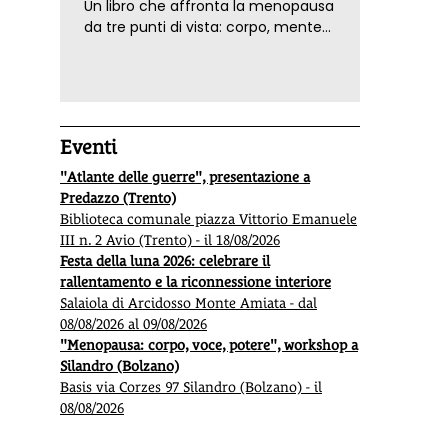
Un libro che affronta la menopausa
da tre punti di vista: corpo, mente
ed emozioni. Con ricette e
tecniche di consapevolezza, per il
benessere della donna
Eventi
"Atlante delle guerre", presentazione a
Predazzo (Trento)
Biblioteca comunale piazza Vittorio Emanuele
III n. 2 Avio (Trento) - il 18/08/2026
Festa della luna 2026: celebrare il
rallentamento e la riconnessione interiore
Salaiola di Arcidosso Monte Amiata - dal
08/08/2026 al 09/08/2026
"Menopausa: corpo, voce, potere", workshop a
Silandro (Bolzano)
Basis via Corzes 97 Silandro (Bolzano) - il
08/08/2026