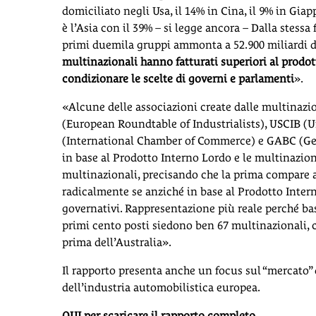
domiciliato negli Usa, il 14% in Cina, il 9% in Giap
è l’Asia con il 39% – si legge ancora – Dalla stessa
primi duemila gruppi ammonta a 52.900 miliardi di do
multinazionali hanno fatturati superiori al prodott
condizionare le scelte di governi e parlamenti
».
«Alcune delle associazioni create dalle multinazion
(European Roundtable of Industrialists), USCIB (Un
(International Chamber of Commerce) e GABC (Ger
in base al Prodotto Interno Lordo e le multinaziona
multinazionali, precisando che la prima compare a
radicalmente se anziché in base al Prodotto Interno
governativi. Rappresentazione più reale perché bas
primi cento posti siedono ben 67 multinazionali, 
prima dell’Australia».
Il rapporto presenta anche un focus sul “mercato” d
dell’industria automobilistica europea.
QUI per scaricare il rapporto completo