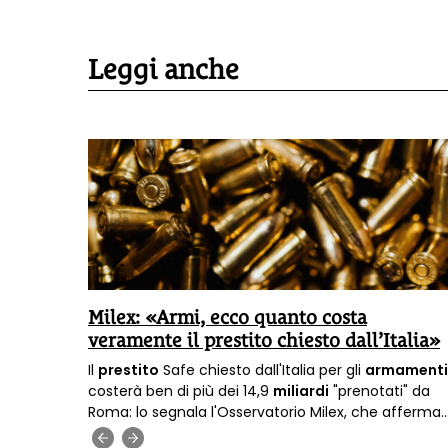
Leggi anche
ostenere
Milex: «Armi, ecco quanto costa
veramente il prestito chiesto dall’Italia»
ialogo e
Il
prestito
Safe chiesto dall'Italia per gli
armamenti
 più
costerà ben di più dei 14,9
miliardi
"prenotati" da
ttivo
il
Roma: lo segnala l'Osservatorio Milex, che afferma
 progetti
che
il conto finale sarà più del doppio
.
‹
›