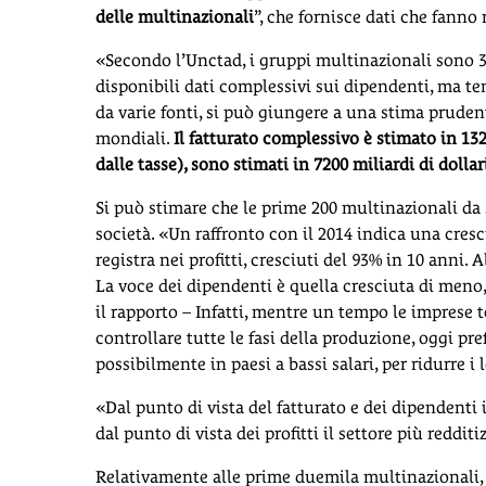
delle multinazionali
”, che fornisce dati che fanno r
«Secondo l’Unctad, i gruppi multinazionali sono 32
disponibili dati complessivi sui dipendenti, ma ten
da varie fonti, si può giungere a una stima prudent
mondiali.
Il fatturato complessivo è stimato in 132.
dalle tasse), sono stimati in 7200 miliardi di dollar
Si può stimare che le prime 200 multinazionali da 
società. «Un raffronto con il 2014 indica una cresci
registra nei profitti, cresciuti del 93% in 10 anni. 
La voce dei dipendenti è quella cresciuta di meno
il rapporto – Infatti, mentre un tempo le imprese
controllare tutte le fasi della produzione, oggi pre
possibilmente in paesi a bassi salari, per ridurre i
«Dal punto di vista del fatturato e dei dipendenti
dal punto di vista dei profitti il settore più reddit
Relativamente alle prime duemila multinazionali,