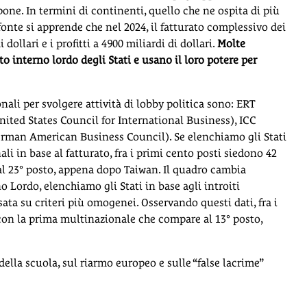
pone. In termini di continenti, quello che ne ospita di più
 fonte si apprende che nel 2024, il fatturato complessivo dei
llari e i profitti a 4900 miliardi di dollari.
Molte
o interno lordo degli Stati e usano il loro potere per
ali per svolgere attività di lobby politica sono: ERT
ited States Council for International Business), ICC
man American Business Council). Se elenchiamo gli Stati
li in base al fatturato, fra i primi cento posti siedono 42
l 23° posto, appena dopo Taiwan. Il quadro cambia
 Lordo, elenchiamo gli Stati in base agli introiti
ata su criteri più omogenei. Osservando questi dati, fra i
con la prima multinazionale che compare al 13° posto,
ella scuola, sul riarmo europeo e sulle “false lacrime”