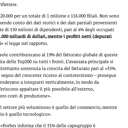
iflettere.
0.000 per un totale di 1 milione e 116.000 filiali. Non sono
endo conto dei dati storici e dei dati parziali provenienti
e di 130 milioni di dipendenti, pari al 4% degli occupati
000 miliardi di dollari, mentre i profitti netti (depurati
i
» si legge nel rapporto.
sole contribuiscano al 19% del fatturato globale di queste
ta delle Top200 su tutti i fronti. L’avanzata principale si
Altrettanto sostenuta la crescita del fatturato pari al +35%.
, segno del crescente ricorso al contoterzismo – prosegue
 tendevano a integrarsi verticalmente, in modo da
feriscono appaltare il più possibile all’esterno,
 loro costi di produzione».
 il settore più voluminoso è quello del commercio, mentre
izio è quello tecnologico».
 «Forbes informa che il 31% delle capogruppo è