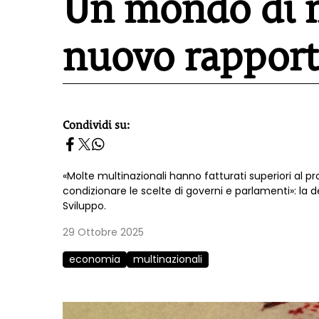
Un mondo di mu
nuovo rappor
Condividi su:
homepage h2
«Molte multinazionali hanno fatturati superiori al pr
condizionare le scelte di governi e parlamenti»: la
Sviluppo.
29 Ottobre 2025
economia
multinazionali