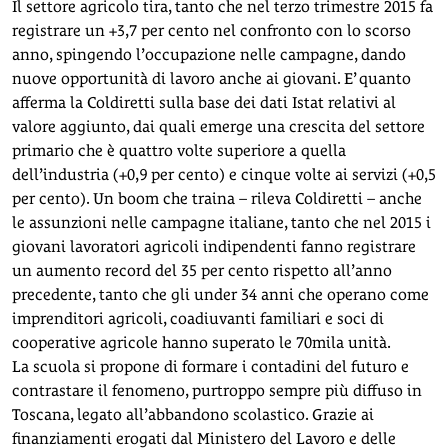
Il settore agricolo tira, tanto che nel terzo trimestre 2015 fa
registrare un +3,7 per cento nel confronto con lo scorso
anno, spingendo l’occupazione nelle campagne, dando
nuove opportunità di lavoro anche ai giovani. E’ quanto
afferma la Coldiretti sulla base dei dati Istat relativi al
valore aggiunto, dai quali emerge una crescita del settore
primario che è quattro volte superiore a quella
dell’industria (+0,9 per cento) e cinque volte ai servizi (+0,5
per cento). Un boom che traina – rileva Coldiretti – anche
le assunzioni nelle campagne italiane, tanto che nel 2015 i
giovani lavoratori agricoli indipendenti fanno registrare
un aumento record del 35 per cento rispetto all’anno
precedente, tanto che gli under 34 anni che operano come
imprenditori agricoli, coadiuvanti familiari e soci di
cooperative agricole hanno superato le 70mila unità.
La scuola si propone di formare i contadini del futuro e
contrastare il fenomeno, purtroppo sempre più diffuso in
Toscana, legato all’abbandono scolastico. Grazie ai
finanziamenti erogati dal Ministero del Lavoro e delle