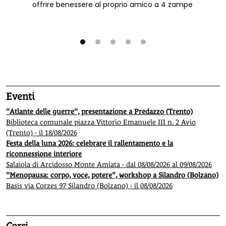
offrire benessere al proprio amico a 4 zampe
1
2
3
4
5
Eventi
"Atlante delle guerre", presentazione a Predazzo (Trento)
Biblioteca comunale piazza Vittorio Emanuele III n. 2 Avio
(Trento) - il 18/08/2026
Festa della luna 2026: celebrare il rallentamento e la
riconnessione interiore
Salaiola di Arcidosso Monte Amiata - dal 08/08/2026 al 09/08/2026
"Menopausa: corpo, voce, potere", workshop a Silandro (Bolzano)
Basis via Corzes 97 Silandro (Bolzano) - il 08/08/2026
Corsi