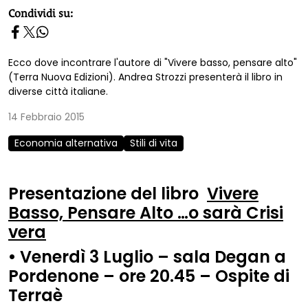
homepage h2
Condividi su:
Ecco dove incontrare l'autore di "Vivere basso, pensare alto"
(Terra Nuova Edizioni). Andrea Strozzi presenterà il libro in
diverse città italiane.
14 Febbraio 2015
Economia alternativa
Stili di vita
Presentazione del libro
Vivere
Basso, Pensare Alto …o sarà Crisi
vera
• Venerdì 3 Luglio – sala Degan a
Pordenone – ore 20.45 – Ospite di
Terraè