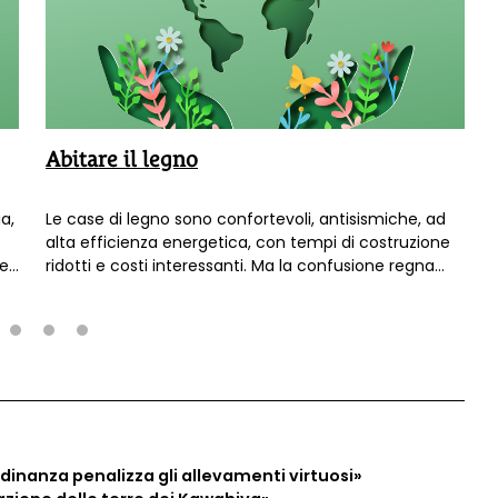
Abitare il legno
ia,
Le case di legno sono confortevoli, antisismiche, ad
alta efficienza energetica, con tempi di costruzione
er
ridotti e costi interessanti. Ma la confusione regna
i
sovrana, e le prefabbricate in Italia stentano a
decollare. Vi raccontiamo le esperienze e le dritte per
abitare il legno, con la testa e con il cuore...
2
3
4
ordinanza penalizza gli allevamenti virtuosi»