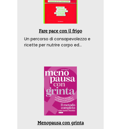
Fare pace con il frigo
Un percorso di consapevolezza e
Bioedilizia e bio architettura
Sonni
ricette per nutrire corpo ed
emozioni. Con la prefazione del
Come abitare il presente per preservare il futuro
Per rip
dottor Franco Berrino
naturali
alterna
Menopausa con grinta