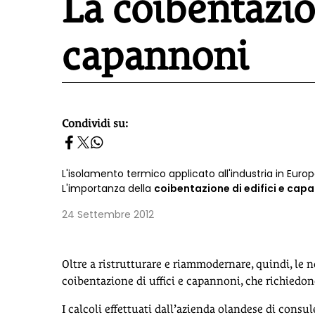
La coibentazion
capannoni
Condividi su:
homepage h2
L'isolamento termico applicato all'industria in Euro
L'importanza della
coibentazione di edifici e capa
24 Settembre 2012
Oltre a ristrutturare e riammodernare, quindi, le
coibentazione di uffici e capannoni, che richiedon
I calcoli effettuati dall’azienda olandese di consu