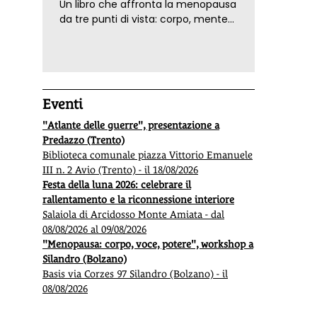
Un libro che affronta la menopausa
da tre punti di vista: corpo, mente
ed emozioni. Con ricette e
tecniche di consapevolezza, per il
benessere della donna
Eventi
"Atlante delle guerre", presentazione a
Predazzo (Trento)
Biblioteca comunale piazza Vittorio Emanuele
III n. 2 Avio (Trento) - il 18/08/2026
Festa della luna 2026: celebrare il
rallentamento e la riconnessione interiore
Salaiola di Arcidosso Monte Amiata - dal
08/08/2026 al 09/08/2026
"Menopausa: corpo, voce, potere", workshop a
Silandro (Bolzano)
Basis via Corzes 97 Silandro (Bolzano) - il
08/08/2026