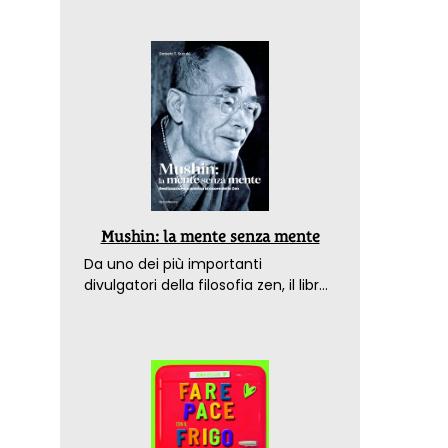
Mushin: la mente senza mente
Da uno dei più importanti
divulgatori della filosofia zen, il libro
che spiega come raggiungere il
benessere nel mondo moderno