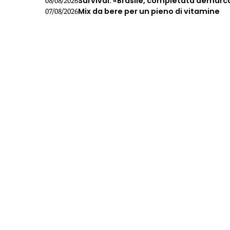
Survival: «Brasile, completata demarc
08/08/2026
Mix da bere per un pieno di vitamine
07/08/2026