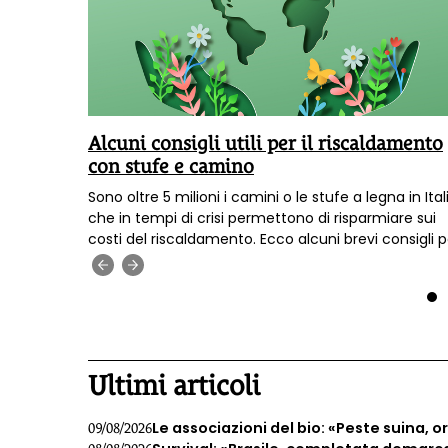
e?
Alcuni consigli utili per il riscaldamento
con stufe e camino
materiali
Sono oltre 5 milioni i camini o le stufe a legna in Ital
one alle
che in tempi di crisi permettono di risparmiare sui
gliere?
costi del riscaldamento. Ecco alcuni brevi consigli p
usare al meglio la legna e ridurre le emissioni di fum
‹
›
e polveri.
1
Ultimi articoli
Le associazioni del bio: «Peste suina, 
09/08/2026