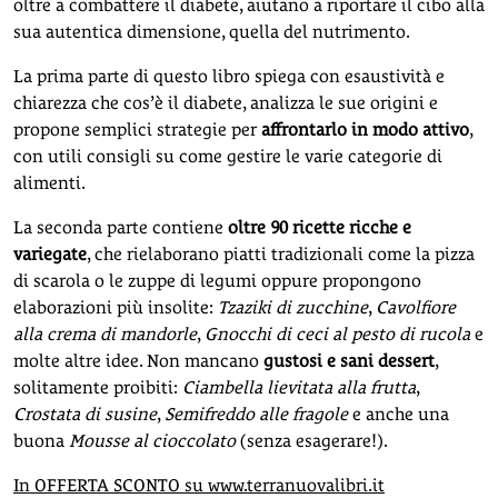
oltre a combattere il diabete, aiutano a riportare il cibo alla
sua autentica dimensione, quella del nutrimento.
La prima parte di questo libro spiega con esaustività e
chiarezza che cos’è il diabete, analizza le sue origini e
propone semplici strategie per
affrontarlo in modo attivo
,
con utili consigli su come gestire le varie categorie di
alimenti.
La seconda parte contiene
oltre 90 ricette ricche e
variegate
, che rielaborano piatti tradizionali come la pizza
di scarola o le zuppe di legumi oppure propongono
elaborazioni più insolite:
Tzaziki di zucchine
,
Cavolfiore
alla crema di mandorle
,
Gnocchi di ceci al pesto di rucola
e
molte altre idee. Non mancano
gustosi e sani dessert
,
solitamente proibiti:
Ciambella lievitata alla frutta
,
Crostata di susine
,
Semifreddo alle fragole
e anche una
buona
Mousse al cioccolato
(senza esagerare!).
In OFFERTA SCONTO su www.terranuovalibri.it