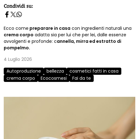
homepage h2
Condividi su:
Ecco come
preparare in casa
con ingredienti naturali una
crema corpo
adatta sia per lui che per lei, dalle essenze
avvolgenti e profonde: c
annella, mirra ed estratto di
pompelmo.
4 Luglio 2026
Autoproduzione
bellezza
cosmetici fatti in casa
crema corpo
Ecocosmesi
Fai da te