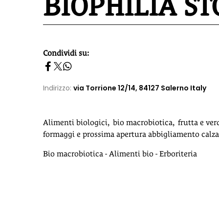
BIOPHILIA ST
Condividi su:
homepage h2
Indirizzo:
via Torrione 12/14, 84127 Salerno Italy
Alimenti biologici, bio macrobiotica, frutta e verdu
formaggi e prossima apertura abbigliamento calzat
Bio macrobiotica - Alimenti bio - Erboriteria