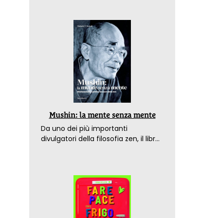
Mushin: la mente senza mente
Da uno dei più importanti
divulgatori della filosofia zen, il libro
che spiega come raggiungere il
benessere nel mondo moderno