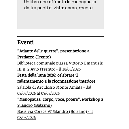
Un libro che affronta la menopausa
da tre punti di vista: corpo, mente
ed emozioni. Con ricette e
tecniche di consapevolezza, per il
benessere della donna
Eventi
"Atlante delle guerre", presentazione a
Predazzo (Trento)
Biblioteca comunale piazza Vittorio Emanuele
III n. 2 Avio (Trento) - il 18/08/2026
Festa della luna 2026: celebrare il
rallentamento e la riconnessione interiore
Salaiola di Arcidosso Monte Amiata - dal
08/08/2026 al 09/08/2026
"Menopausa: corpo, voce, potere", workshop a
Silandro (Bolzano)
Basis via Corzes 97 Silandro (Bolzano) - il
08/08/2026