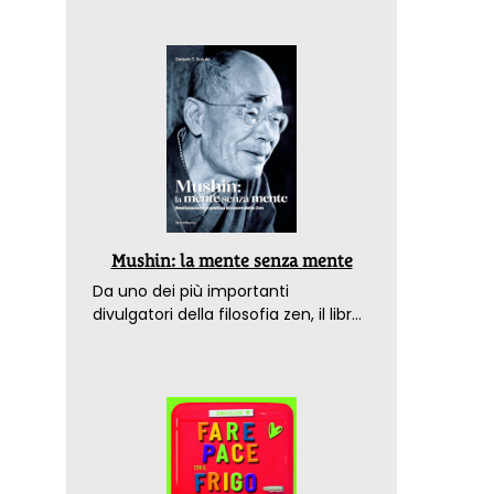
Mushin: la mente senza mente
Da uno dei più importanti
divulgatori della filosofia zen, il libro
che spiega come raggiungere il
benessere nel mondo moderno