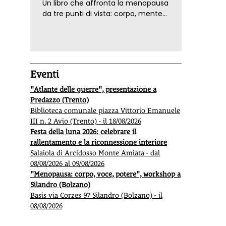
Un libro che affronta la menopausa
da tre punti di vista: corpo, mente
ed emozioni. Con ricette e
tecniche di consapevolezza, per il
benessere della donna
Eventi
"Atlante delle guerre", presentazione a
Predazzo (Trento)
Biblioteca comunale piazza Vittorio Emanuele
III n. 2 Avio (Trento) - il 18/08/2026
Festa della luna 2026: celebrare il
rallentamento e la riconnessione interiore
Salaiola di Arcidosso Monte Amiata - dal
08/08/2026 al 09/08/2026
"Menopausa: corpo, voce, potere", workshop a
Silandro (Bolzano)
Basis via Corzes 97 Silandro (Bolzano) - il
08/08/2026