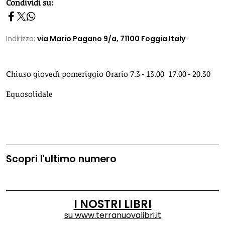
homepage h2
Condividi su:
Indirizzo:
via Mario Pagano 9/a, 71100 Foggia Italy
Chiuso giovedì pomeriggio Orario 7.3 - 13.00 17.00 - 20.30
Equosolidale
Scopri l'ultimo numero
I NOSTRI LIBRI
su
www.terranuovalibri.it