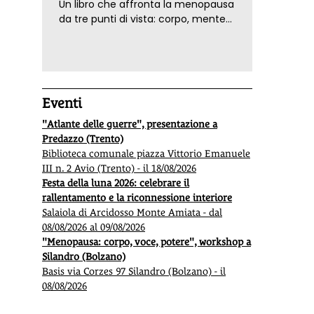
Un libro che affronta la menopausa
da tre punti di vista: corpo, mente
ed emozioni. Con ricette e
tecniche di consapevolezza, per il
benessere della donna
Eventi
"Atlante delle guerre", presentazione a
Predazzo (Trento)
Biblioteca comunale piazza Vittorio Emanuele
III n. 2 Avio (Trento) - il 18/08/2026
Festa della luna 2026: celebrare il
rallentamento e la riconnessione interiore
Salaiola di Arcidosso Monte Amiata - dal
08/08/2026 al 09/08/2026
"Menopausa: corpo, voce, potere", workshop a
Silandro (Bolzano)
Basis via Corzes 97 Silandro (Bolzano) - il
08/08/2026