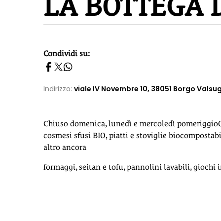
LA BOTTEGA 
Condividi su:
homepage h2
Indirizzo:
viale IV Novembre 10, 38051 Borgo Valsug
Chiuso domenica, lunedì e mercoledì pomeriggioOrar
cosmesi sfusi BIO, piatti e stoviglie biocompostabi
altro ancora
formaggi, seitan e tofu, pannolini lavabili, giochi i