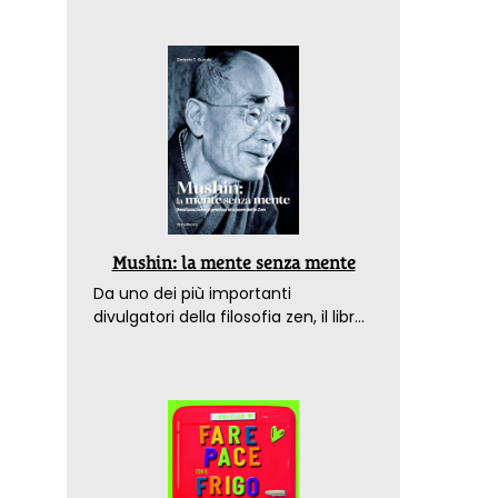
Mushin: la mente senza mente
Da uno dei più importanti
divulgatori della filosofia zen, il libro
che spiega come raggiungere il
benessere nel mondo moderno