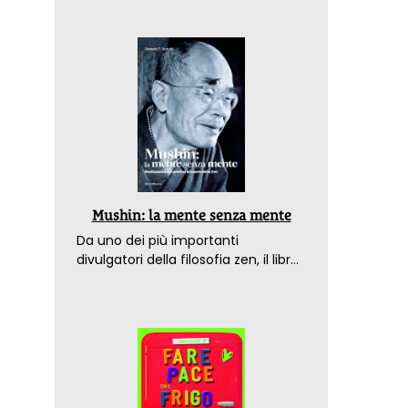
Mushin: la mente senza mente
Da uno dei più importanti
divulgatori della filosofia zen, il libro
che spiega come raggiungere il
benessere nel mondo moderno