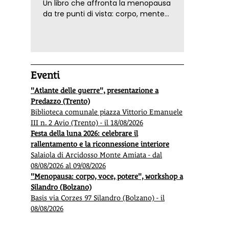
Un libro che affronta la menopausa
da tre punti di vista: corpo, mente
ed emozioni. Con ricette e
tecniche di consapevolezza, per il
benessere della donna
Eventi
"Atlante delle guerre", presentazione a
Predazzo (Trento)
Biblioteca comunale piazza Vittorio Emanuele
III n. 2 Avio (Trento) - il 18/08/2026
Festa della luna 2026: celebrare il
rallentamento e la riconnessione interiore
Salaiola di Arcidosso Monte Amiata - dal
08/08/2026 al 09/08/2026
"Menopausa: corpo, voce, potere", workshop a
Silandro (Bolzano)
Basis via Corzes 97 Silandro (Bolzano) - il
08/08/2026