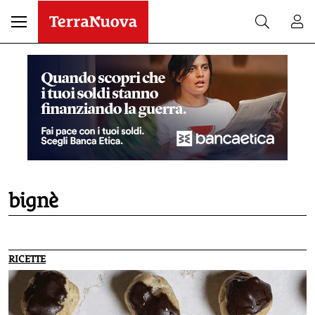
bignè
RICETTE