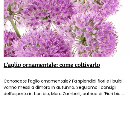
L’aglio ornamentale: come coltivarlo
Conoscete l’aglio ornamentale? Fa splendidi fiori e i bulbi
vanno messi a dimora in autunno. Seguiamo i consigli
dell’esperta in fiori bio, Mara Zambelli, autrice di “Fiori bio.
Manuale per la coltivazione sostenibile di fiori da reciso”. Con
il termine di aglio ornamentale viene indicato un variegato
gruppo di piante a fioritura primaverile, alcune dotate di
bulbo, altre di rizoma,