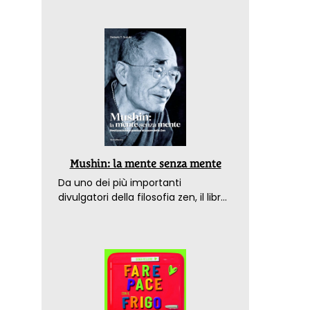
Mushin: la mente senza mente
Da uno dei più importanti
divulgatori della filosofia zen, il libro
che spiega come raggiungere il
benessere nel mondo moderno