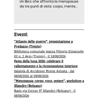
Un libro che affronta la menopausa
da tre punti di vista: corpo, mente
ed emozioni. Con ricette e
tecniche di consapevolezza, per il
benessere della donna
Eventi
"Atlante delle guerre", presentazione a
Predazzo (Trento)
Biblioteca comunale piazza Vittorio Emanuele
III n. 2 Avio (Trento) - il 18/08/2026
Festa della luna 2026: celebrare il
rallentamento e la riconnessione interiore
Salaiola di Arcidosso Monte Amiata - dal
08/08/2026 al 09/08/2026
"Menopausa: corpo, voce, potere", workshop a
Silandro (Bolzano)
Basis via Corzes 97 Silandro (Bolzano) - il
08/08/2026