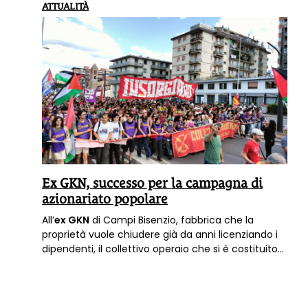
ATTUALITÀ
Ex GKN, successo per la campagna di
azionariato popolare
All’
ex GKN
di Campi Bisenzio, fabbrica che la
proprietà vuole chiudere già da anni licenziando i
dipendenti, il collettivo operaio che si è costituito
sta portando avanti un’assemblea permanente
nello stabilimento e vuole far ripartire la
produzione “dal basso”. Per farlo ha lanciato anche
una
campagna di azionariato popolare che sta