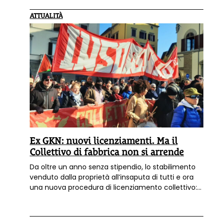
ATTUALITÀ
Ex GKN: nuovi licenziamenti. Ma il
Collettivo di fabbrica non si arrende
Da oltre un anno senza stipendio, lo stabilimento
venduto dalla proprietà all’insaputa di tutti e ora
una nuova procedura di licenziamento collettivo:
non c’è pace all’
ex GKN di Campi Bisenzio
. Ma il
Collettivo non ha intenzione di arrendersi.