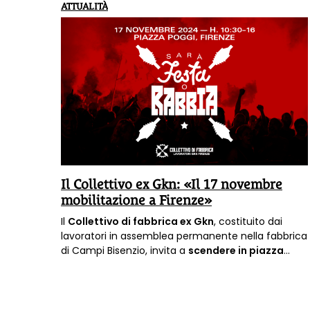
ATTUALITÀ
Il Collettivo ex Gkn: «Il 17 novembre
mobilitazione a Firenze»
Il
Collettivo di fabbrica ex Gkn
, costituito dai
lavoratori in assemblea permanente nella fabbrica
di Campi Bisenzio, invita a
scendere in piazza
domenica 17 novembre
con lo slogan “Sarà festa
o rabbia”.