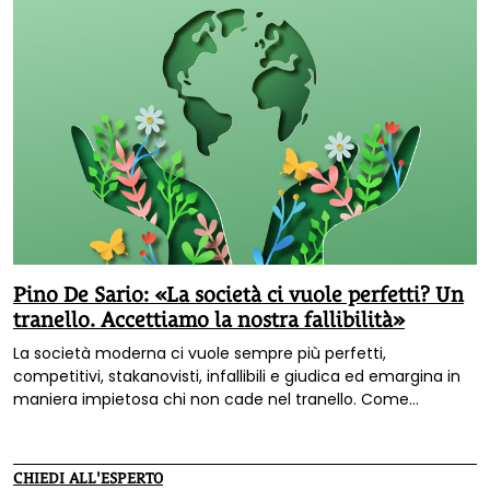
Pino De Sario: «La società ci vuole perfetti? Un
tranello. Accettiamo la nostra fallibilità»
La società moderna ci vuole sempre più perfetti,
competitivi, stakanovisti, infallibili e giudica ed emargina in
maniera impietosa chi non cade nel tranello. Come
difendersi e come reagire? Lo abbiamo chiesto a Pino De
Sario, psicologo, specialista in facilitazione e docente
all’Università di Pisa e alla Scuola Facilitatori.
CHIEDI ALL'ESPERTO