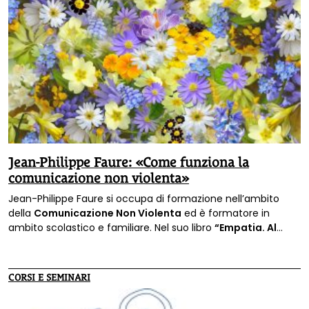
Jean-Philippe Faure: «Come funziona la
comunicazione non violenta»
Jean-Philippe Faure si occupa di formazione nell’ambito
della
Comunicazione Non Violenta
ed è formatore in
ambito scolastico e familiare. Nel suo libro
“Empatia. Al
cuore della comunicazione nonviolenta”
ci spiega come
acquisire basi solide per relazioni rinnovate e positive.
CORSI E SEMINARI