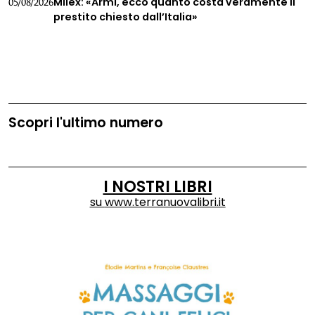
Milex: «Armi, ecco quanto costa veramente il
05/08/2026
prestito chiesto dall’Italia»
Scopri l'ultimo numero
I NOSTRI LIBRI
su
www.terranuovalibri.it