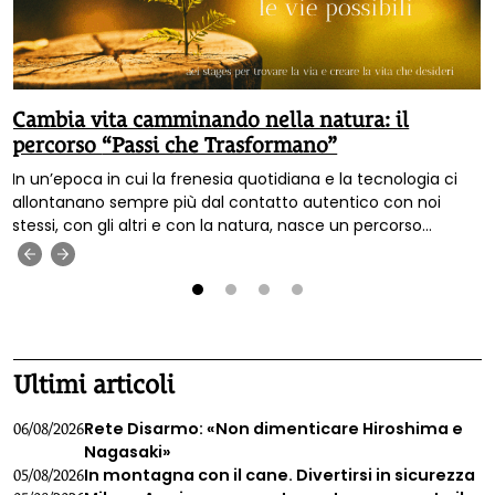
Cambia vita camminando nella natura: il
percorso “Passi che Trasformano”
In un’epoca in cui la frenesia quotidiana e la tecnologia ci
allontanano sempre più dal contatto autentico con noi
stessi, con gli altri e con la natura, nasce un percorso
innovativo pensato per ricreare questa connessione
‹
›
essenziale. La Scuola Nature Life Coach di Passi che
trasformano, con sede nel cuore rigoglioso del Trentino,
offre un cammino biennale unico nel suo genere, dove la
1
2
3
4
formazione professionale si fonde con la rinascita personale
attraverso esperienze immerse nel mondo naturale.
Ultimi articoli
Rete Disarmo: «Non dimenticare Hiroshima e
06/08/2026
Nagasaki»
In montagna con il cane. Divertirsi in sicurezza
05/08/2026