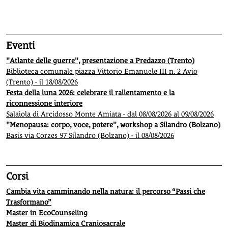
1
2
3
4
5
Eventi
"Atlante delle guerre", presentazione a Predazzo (Trento)
Biblioteca comunale piazza Vittorio Emanuele III n. 2 Avio
(Trento) - il 18/08/2026
Festa della luna 2026: celebrare il rallentamento e la
riconnessione interiore
Salaiola di Arcidosso Monte Amiata - dal 08/08/2026 al 09/08/2026
"Menopausa: corpo, voce, potere", workshop a Silandro (Bolzano)
Basis via Corzes 97 Silandro (Bolzano) - il 08/08/2026
Corsi
Cambia vita camminando nella natura: il percorso “Passi che
Trasformano”
Master in EcoCounseling
Master di Biodinamica Craniosacrale