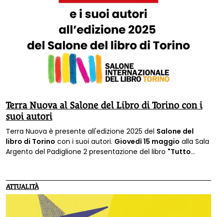
Terra Nuova al Salone del Libro di Torino con i
suoi autori
Terra Nuova è presente all'edizione 2025 del
Salone del
libro di Torino
con i suoi autori.
Giovedì 15 maggio
alla Sala
Argento del Padiglione 2 presentazione del libro
"Tutto
l'amore che resta"
a cura di
Maria Falvo
e
in
collaborazione con LAV
, e
domenica 18 maggio
presso lo
stand della Regione Toscana
"Capire le guerre del mondo
ATTUALITÀ
per costruire la pace"
con
Alice Pistolesi
, co-autrice
dell'
Atlante delle Guerre
.