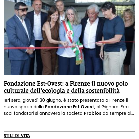
Fondazione Est-Ovest: a Firenze il nuovo polo
culturale dell’ecologia e della sostenibilità
Ieri sera, giovedì 30 giugno, è stato presentato a Firenze il
nuovo spazio della
Fondazione Est Ovest
, al Gignoro. Fra i
soci fondatori si annovera la società
Probios
da sempre al
suo fianco a sostegno delle numerose attività svolte. Erano
presenti anche il direttore di Terra Nuova, Nicholas Bawtree
e il direttore editoriale di Terra Nuova, Mimmo Tringale.
STILI DI VITA