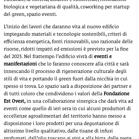
biologica e vegetariana di qualità, coworking per startup
del green, spazio eventi.
L’inizio dei lavori che daranno vita al nuovo edificio
impiegando materiali e tecnologie sostenibili, criteri di
efficienza energetica, fonti rinnovabili, uso razionale delle
risorse, ridotti impatti ed emissioni è previsto per la fine
del 2023. Nel frattempo l’edificio vivrà di
eventi e
manifestazioni
che lo faranno conoscere alla città e sarà
innescando il processo di rigenerazione culturale degli
stili di vita e portando il green fuori dalla nicchia in cui
spesso si trova. Lo spazio sarà a disposizione dei partner e
di tutti coloro che condividono i valori della
Fondazione
Est Ovest,
in una collaborazione sinergica che darà vita ad
eventi come quello di ieri sera in cui alcuni produttori di
eccellenze agroalimentari del territorio hanno messo a
disposizione i loro prodotti per una degustazione di
altissimo livello qualitativo, dalle tisane di infusi
profumati, dall’olio toscano ai vini e alla birra, dalle paste