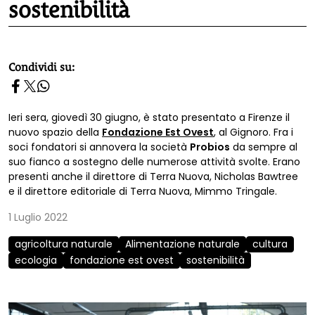
sostenibilità
homepage h2
Condividi su:
Ieri sera, giovedì 30 giugno, è stato presentato a Firenze il
nuovo spazio della
Fondazione Est Ovest
, al Gignoro. Fra i
soci fondatori si annovera la società
Probios
da sempre al
suo fianco a sostegno delle numerose attività svolte. Erano
presenti anche il direttore di Terra Nuova, Nicholas Bawtree
e il direttore editoriale di Terra Nuova, Mimmo Tringale.
1 Luglio 2022
agricoltura naturale
Alimentazione naturale
cultura
ecologia
fondazione est ovest
sostenibilità