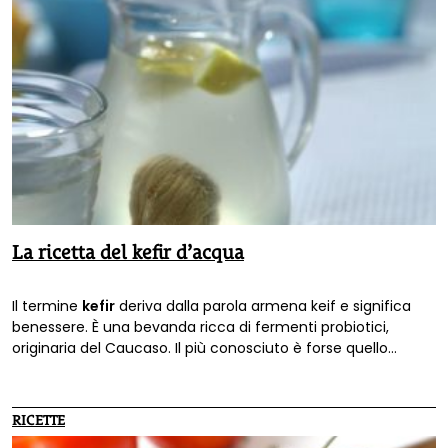
La ricetta del kefir d’acqua
Il termine
kefir
deriva dalla parola armena keif e significa
benessere. È una bevanda ricca di fermenti probiotici,
originaria del Caucaso. Il più conosciuto è forse quello
ottenuto dalla fermentazione del latte, ma esiste anche un
kefir d'acqua
, ecco la
ricetta
.
RICETTE