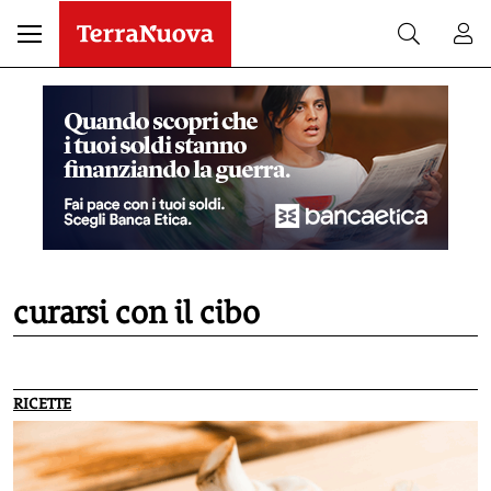
curarsi con il cibo
RICETTE