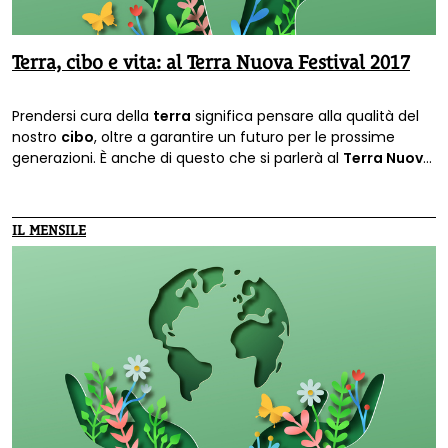
Terra, cibo e vita: al Terra Nuova Festival 2017
Prendersi cura della
terra
significa pensare alla qualità del
nostro
cibo
, oltre a garantire un futuro per le prossime
generazioni. È anche di questo che si parlerà al
Terra Nuova
Festival 2017
, che si terrà il 20 e il 21 maggio a
Villa le
Pianore, Camaiore (Lucca)
.
IL MENSILE