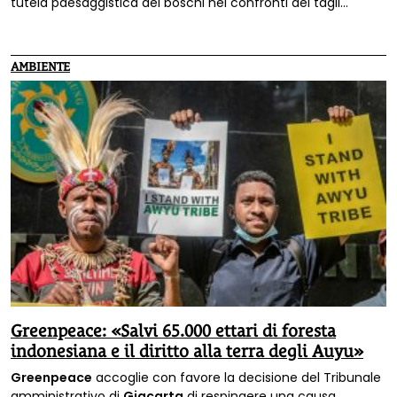
tutela paesaggistica dei boschi nei confronti dei tagli
boschivi, manomettendo il Codice Urbani e il senso
originario della legge Galasso: la tutela dei boschi nelle aree
vincolate con decreto ed il concetto di taglio colturale»: è la
AMBIENTE
denuncia del GUFI, il Gruppo Unitario Foreste Italiane.
Greenpeace: «Salvi 65.000 ettari di foresta
indonesiana e il diritto alla terra degli Auyu»
Greenpeace
accoglie con favore la decisione del Tribunale
amministrativo di
Giacarta
di respingere una causa