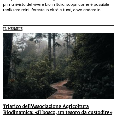
prima rivista del vivere bio in Italia: scopri come è possibile
realizzare mini-foreste in città e fuori, dove andare in
vacanza perché i nostri amici a 4 zampe siano ben accolti, i
28 respiri per cambiare vita di Daniel Lumerà, la strada per
un cibo sano per tutti e tanto altro!!!
IL MENSILE
Triarico dell’Associazione Agricoltura
Biodinamica: «Il bosco, un tesoro da custodire»