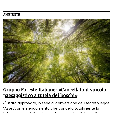
alcuni anni testimonia attraverso foto e interviste lo stato
delle foreste del mondo. Inaugurazione venerdì 24
novembre a Bologna.
AMBIENTE
Gruppo Foreste Italiane: «Cancellato il vincolo
paesaggistico a tutela dei boschi»
«È stato approvato, in sede di conversione del Decreto legge
“Asset”, un emendamento che cancella totalmente la