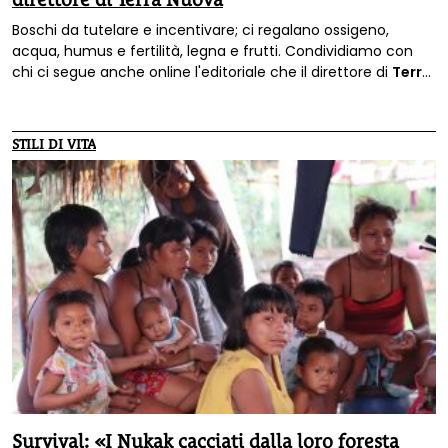
Boschi da tutelare e incentivare; ci regalano ossigeno,
acqua, humus e fertilità, legna e frutti. Condividiamo con
chi ci segue anche online l'editoriale che il direttore di
Terra
Nuova
,
Nicholas Bawtree
, ha scritto per il
numero di luglio
della rivista
.
STILI DI VITA
Survival: «I Nukak cacciati dalla loro foresta