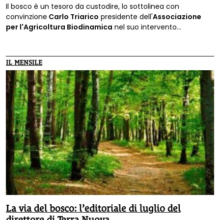
Il bosco è un tesoro da custodire, lo sottolinea con
convinzione
Carlo Triarico
presidente dell'
Associazione
per l'Agricoltura Biodinamica
nel suo intervento
pubblicato sul
numero di luglio della rivista Terra Nuova
che condividiamo anche con coloro che ci seguono sul
web.
IL MENSILE
La via del bosco: l’editoriale di luglio del
direttore di Terra Nuova