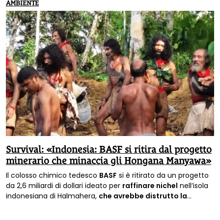
AMBIENTE
Survival: «Indonesia: BASF si ritira dal progetto
minerario che minaccia gli Hongana Manyawa»
Il colosso chimico tedesco
BASF
si è ritirato da un progetto
da 2,6 miliardi di dollari ideato per
raffinare nichel
nell’isola
indonesiana di Halmahera,
che avrebbe distrutto la
foresta
di centinaia di indigeni Hongana Manyawa
incontattati che vivono nell’area. Soddisfazione di Survival