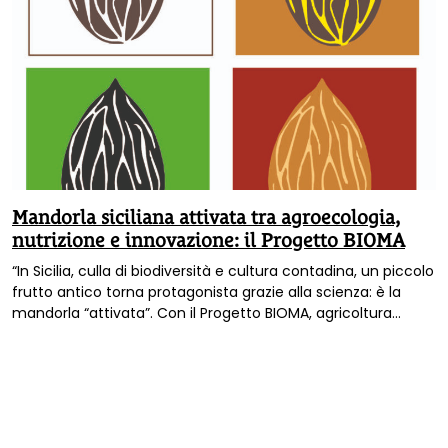
Mandorla siciliana attivata tra agroecologia,
nutrizione e innovazione: il Progetto BIOMA
“In Sicilia, culla di biodiversità e cultura contadina, un piccolo
frutto antico torna protagonista grazie alla scienza: è la
mandorla “attivata”. Con il Progetto BIOMA, agricoltura
rigenerativa, ricerca nutrizionale e innovazione si intrecciano
per valorizzare la mandorla siciliana e con l’obiettivo
ambizioso di trasformarla in un alimento ancora più ricco di
proprietà benefiche. Un’iniziativa che guarda al futuro della
salute, dell’ambiente e dell’economia rurale, con un modello
sostenibile che parte dalle radici della tradizione.