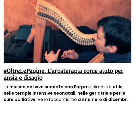
#OltreLePagine. L’arpaterapia come aiuto per
ansia e disagio
La
musica dal vivo suonata con l’arpa
si dimostra
utile
nelle terapie intensive neonatali, nelle geriatrie e per le
cure palliative
. Ve lo raccontiamo sul
numero di dicembre
della rivista Terra Nuova
. E Veggie Channel ha realizzato
una videointervista sul tema, in collaborazione con Terra
Nuova.