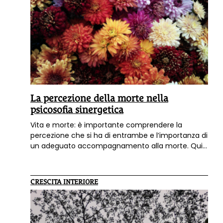
La percezione della morte nella
psicosofia sinergetica
Vita e morte: è importante comprendere la
percezione che si ha di entrambe e l’importanza di
un adeguato accompagnamento alla morte. Qui
l’analisi della dottoressa Rita Margherita Saetti, co-
autrice del libro
“Psicosofia. Un ponte tra
psicologia e spiritualità”
(Terra Nuova Edizioni).
CRESCITA INTERIORE