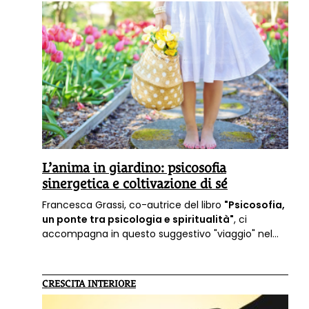
counsellor e formatrice.
L’anima in giardino: psicosofia
sinergetica e coltivazione di sé
Francesca Grassi, co-autrice del libro
"Psicosofia,
un ponte tra psicologia e spiritualità"
, ci
accompagna in questo suggestivo "viaggio" nel
giardino come metafora dell'anima, spiegandoci
come ciò si collega alla psicosofia sinergetica.
CRESCITA INTERIORE