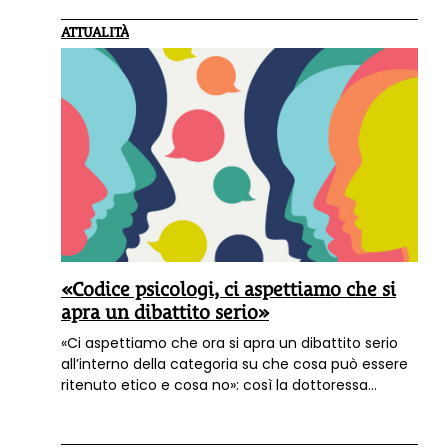
ATTUALITÀ
«Codice psicologi, ci aspettiamo che si
apra un dibattito serio»
«Ci aspettiamo che ora si apra un dibattito serio
all’interno della categoria su che cosa può essere
ritenuto etico e cosa no»: così la dottoressa
Lavinia Nera
dopo la
sentenza che ha annullato il
referendum sul nuovo Codice deontologico