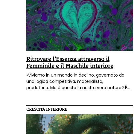
Ritrovare l’Essenza attraverso il
Femminile e il Maschile interiore
«Viviamo in un mondo in declino, governato da
una logica competitiva, materialista,
predatoria. Ma è questa la nostra vera natura? È
questo che ci rende felici e dà senso alla nostra
vita?»: così la dottoressa
Patrizia Scanu
ci parla
del tema del capitolo che ha scritto per il libro
CRESCITA INTERIORE
"Psicosofia. Un ponte tra psicologia e
spiritualità"
(Terra Nuova Edizioni).