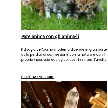
Fare anima con gli anima-li
Il disagio dell’uomo moderno dipende in gran parte
dalla perdita di connessione con la natura e con il
proprio inconscio ecologico: così, in sintesi, l’analisi
della dottoressa Simona Luci, che ha contribuito
con un suo scritto al libro
“Psicosofia. Un ponte
tra psicologia e spiritualità”
.
CRESCITA INTERIORE