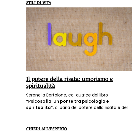
STILI DI VITA
Il potere della risata: umorismo e
spiritualità
Serenella Bertolone, co-autrice del libro
“Psicosofia. Un ponte tra psicologia e
spiritualità”
, ci parla del potere della risata e del
suo collegamento con ciò che ha a che fare con
la spiritualità.
CHIEDI ALL'ESPERTO