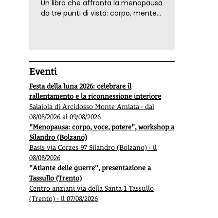
Un libro che affronta la menopausa
da tre punti di vista: corpo, mente
ed emozioni. Con ricette e
tecniche di consapevolezza, per il
benessere della donna
Eventi
Festa della luna 2026: celebrare il
rallentamento e la riconnessione interiore
Salaiola di Arcidosso Monte Amiata - dal
08/08/2026 al 09/08/2026
"Menopausa: corpo, voce, potere", workshop a
Silandro (Bolzano)
Basis via Corzes 97 Silandro (Bolzano) - il
08/08/2026
"Atlante delle guerre", presentazione a
Tassullo (Trento)
Centro anziani via della Santa 1 Tassullo
(Trento) - il 07/08/2026