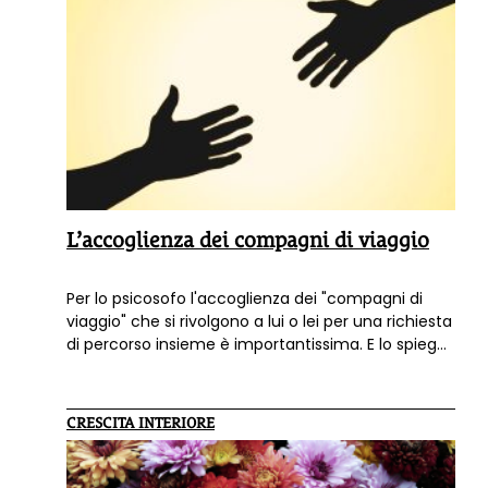
L’accoglienza dei compagni di viaggio
Per lo psicosofo l'accoglienza dei "compagni di
viaggio" che si rivolgono a lui o lei per una richiesta
di percorso insieme è importantissima. E lo spiega
bene la dottoressa Angela Zenari nel suo
contributo che ha scritto per il libro
"Psicosofia.
Un ponte tra psicologia e spiritualità"
(Terra
CRESCITA INTERIORE
Nuova Edizioni).