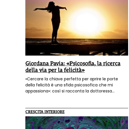
Giordana Pavia: «Psicosofia, la ricerca
della via per la felicità»
«Cercare la chiave perfetta per aprire le porte
della felicità è una sfida psicosofica che mi
appassiona»: così si racconta la dottoressa
Giordana Pavia, una delle co-autrici del libro
"Psicosofia, un ponte tra psicologia e
spiritualità"
.
CRESCITA INTERIORE