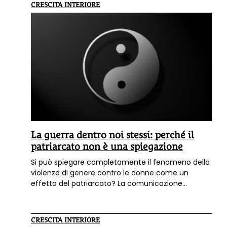
degli psicologi.
CRESCITA INTERIORE
La guerra dentro noi stessi: perché il
patriarcato non è una spiegazione
Si può spiegare completamente il fenomeno della
violenza di genere contro le donne come un
effetto del patriarcato? La comunicazione
mediatica suggerisce con insistenza questo
collegamento. Ma è davvero così? Esiste una
spiegazione unica, valida per tutti casi di violenza?
CRESCITA INTERIORE
Ecco l'analisi di Patrizia Scanu, psicologa, Gestalt