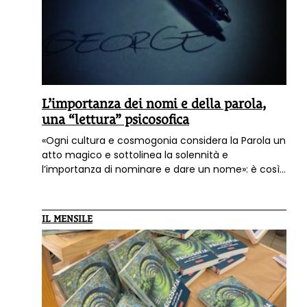
L’importanza dei nomi e della parola,
una “lettura” psicosofica
«Ogni cultura e cosmogonia considera la Parola un
atto magico e sottolinea la solennità e
l’importanza di nominare e dare un nome»: è così
che la dottoressa Eleonora Arduino ci introduce al
tema del suo intervento inserito nel libro
"Psicosofia. Un ponte tra psicologia e
IL MENSILE
spiritualità"
.