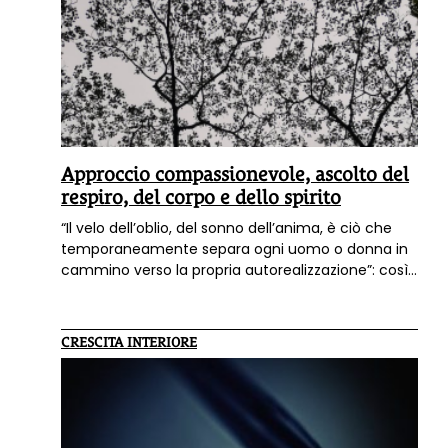
Approccio compassionevole, ascolto del
respiro, del corpo e dello spirito
“Il velo dell’oblio, del sonno dell’anima, è ciò che
temporaneamente separa ogni uomo o donna in
cammino verso la propria autorealizzazione”: così
apre il suo capitolo Alessandra Chiarini, co-autrice
del libro
”Psicosofia.Un ponte tra psicologia e
spiritualità”
, che propone una visione rinnovata
CRESCITA INTERIORE
nella conoscenza dell’essere umano integrando
antiche tradizioni orientali e occidentali con le
nuove scoperte scientifiche.