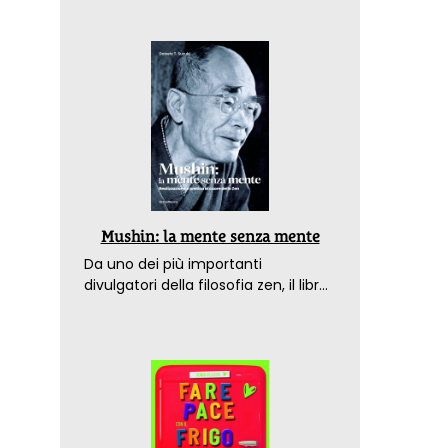
Mushin: la mente senza mente
Da uno dei più importanti
divulgatori della filosofia zen, il libro
che spiega come raggiungere il
benessere nel mondo moderno