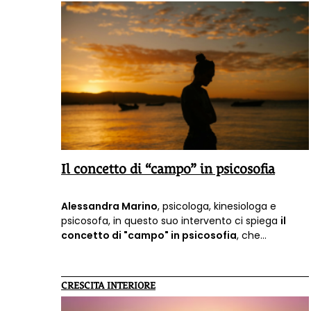
Il concetto di “campo” in psicosofia
Alessandra Marino
, psicologa, kinesiologa e
psicosofa, in questo suo intervento ci spiega
il
concetto di "campo" in psicosofia
, che
«introduce un concetto di non-separazione
dell’individuo dall’ambiente in cui si trova».
CRESCITA INTERIORE