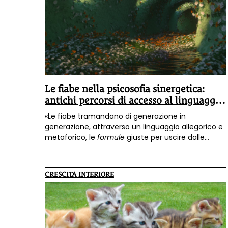
Le fiabe nella psicosofia sinergetica:
antichi percorsi di accesso al linguaggio
dell’anima
«Le fiabe tramandano di generazione in
generazione, attraverso un linguaggio allegorico e
metaforico, le
formule
giuste per uscire dalle
trappole delle varie culture che si vengono a
creare nel corso del tempo e in cui l'umanità è per
sua natura portata a cadere e rimanere vittima»:
CRESCITA INTERIORE
lo spiega la dottoressa Sabina Pia Vallerga,
psicologa e psicoterapeuta, autrice di uno degli
interventi contenuti nel libro
"Psicosofia. Un
ponte tra psicologia e spiritualità"
.