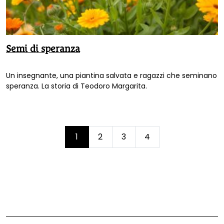
Semi di speranza
Un insegnante, una piantina salvata e ragazzi che seminano
speranza. La storia di Teodoro Margarita.
Page
1
2
3
4
Current
Page
Page
Page
navigation
Page