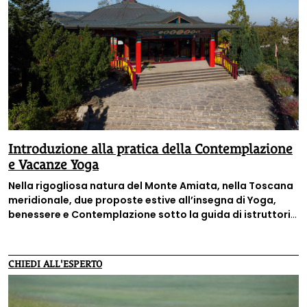
Introduzione alla pratica della Contemplazione
e Vacanze Yoga
Nella rigogliosa natura del Monte Amiata, nella Toscana
meridionale, due proposte estive all’insegna di Yoga,
benessere e Contemplazione sotto la guida di istruttori
esperti.
A Merigar, Centro della Comunità Dzogchen, dove
da più di 40 anni si studiano e si praticano i preziosi
insegnamenti del Maestro Chögyal Namkhai Norbu.
CHIEDI ALL'ESPERTO