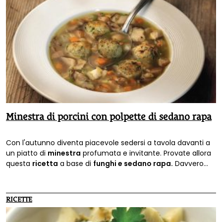
Minestra di porcini con polpette di sedano rapa
Con l'autunno diventa piacevole sedersi a tavola davanti a
un piatto di
minestra
profumata e invitante. Provate allora
questa
ricetta
a base di
funghi e sedano rapa.
Davvero
squisita, anche nella sua variante vegetariana.
RICETTE