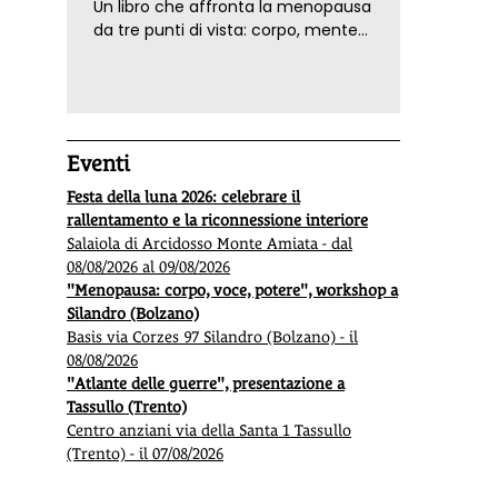
Un libro che affronta la menopausa
da tre punti di vista: corpo, mente
ed emozioni. Con ricette e
tecniche di consapevolezza, per il
benessere della donna
Eventi
Festa della luna 2026: celebrare il
rallentamento e la riconnessione interiore
Salaiola di Arcidosso Monte Amiata - dal
08/08/2026 al 09/08/2026
"Menopausa: corpo, voce, potere", workshop a
Silandro (Bolzano)
Basis via Corzes 97 Silandro (Bolzano) - il
08/08/2026
"Atlante delle guerre", presentazione a
Tassullo (Trento)
Centro anziani via della Santa 1 Tassullo
(Trento) - il 07/08/2026