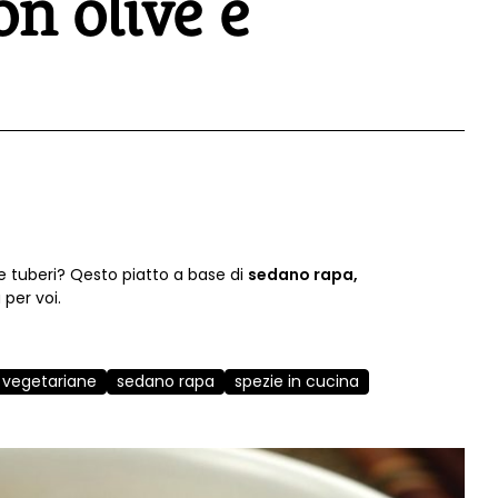
n olive e
 e tuberi? Qesto piatto a base di
sedano rapa,
 per voi.
e vegetariane
sedano rapa
spezie in cucina