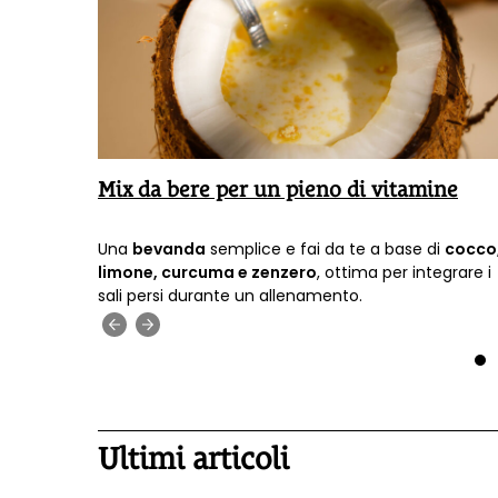
Mix da bere per un pieno di vitamine
 l'avete
Una
bevanda
semplice e fai da te a base di
cocco
sto
limone, curcuma e zenzero
, ottima per integrare i
onissimo.
sali persi durante un allenamento.
‹
›
1
Ultimi articoli