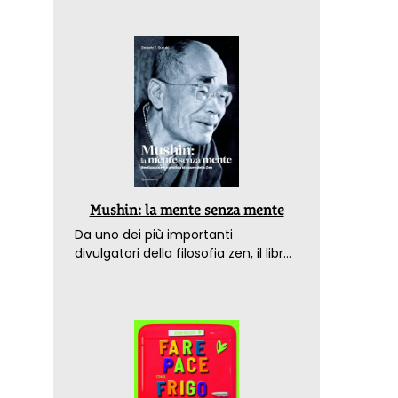
Mushin: la mente senza mente
Da uno dei più importanti
divulgatori della filosofia zen, il libro
che spiega come raggiungere il
benessere nel mondo moderno