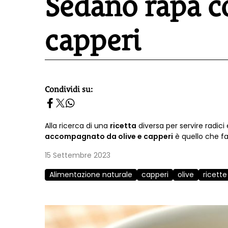
Sedano rapa co
capperi
Condividi su:
homepage h2
Alla ricerca di una
ricetta
diversa per servire radici
accompagnato da olive e capperi
è quello che fa
15 Settembre 2023
Alimentazione naturale
capperi
olive
ricett