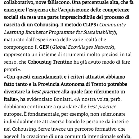
collaborativo, nove falliscono. Una percentuale alta, che fa
emergere l’esigenza che l’acquisizione delle competenze
sociali sia resa una parte imprescindibile del processo di
nascita di un Cohousing.
Il
metodo
CLIPS
(
Community
Learning Incubator Programme for Sustainability
),
maturato dall’esperienza delle varie realtà che
compongono il
GEN
(
Global Ecovillages Network
),
rappresenta un insieme di strumenti molto preziosi in tal
senso, che
Cohousing Trentino
ha già avuto modo di fare
propri».
«
Con questi emendamenti e i criteri attuativi abbiamo
fatto tanto e la Provincia Autonoma di Trento potrebbe
diventare la
best practice
alla quale fare riferimento in
Italia
», ha evidenziato Boniatti. «A nostra volta, però,
dobbiamo continuare a guardare alle
best practice
europee. È fondamentale, per esempio, non selezionare
individualmente attraverso bando le persone da inserire
nel Cohousing. Serve invece un percorso formativo che
agevoli la creazione di una comunità intenzionale solida,