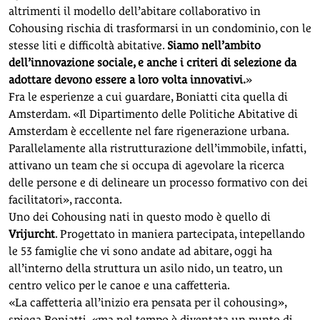
altrimenti il modello dell’abitare collaborativo in
Cohousing rischia di trasformarsi in un condominio, con le
stesse liti e difficoltà abitative.
Siamo nell’ambito
dell’innovazione sociale, e anche i criteri di selezione da
adottare devono essere a loro volta innovativi.
»
Fra le esperienze a cui guardare, Boniatti cita quella di
Amsterdam. «Il Dipartimento delle Politiche Abitative di
Amsterdam è eccellente nel fare rigenerazione urbana.
Parallelamente alla ristrutturazione dell’immobile, infatti,
attivano un team che si occupa di agevolare la ricerca
delle persone e di delineare un processo formativo con dei
facilitatori», racconta.
Uno dei Cohousing nati in questo modo è quello di
Vrijurcht
. Progettato in maniera partecipata, intepellando
le 53 famiglie che vi sono andate ad abitare, oggi ha
all’interno della struttura un asilo nido, un teatro, un
centro velico per le canoe e una caffetteria.
«La caffetteria all’inizio era pensata per il cohousing»,
spiega Boniatti, «ma nel tempo è diventata un punto di