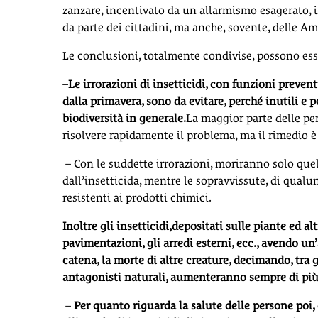
zanzare, incentivato da un allarmismo esagerato,
da parte dei cittadini, ma anche, sovente, delle A
Le conclusioni, totalmente condivise, possono ess
–
Le irrorazioni di insetticidi, con funzioni preventi
dalla primavera, sono da evitare, perché inutili e p
biodiversità in generale.
La maggior parte delle pe
risolvere rapidamente il problema, ma il rimedio è
– Con le suddette irrorazioni, moriranno solo que
dall’insetticida, mentre le sopravvissute, di qual
resistenti ai prodotti chimici.
Inoltre gli insetticidi,depositati sulle piante ed alt
pavimentazioni, gli arredi esterni, ecc., avendo u
catena, la morte di altre creature, decimando, tra gl
antagonisti naturali, aumenteranno sempre di più
–
Per quanto riguarda la salute delle persone poi,