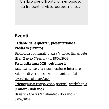
Un libro che affronta la menopausa
da tre punti di vista: corpo, mente
ed emozioni. Con ricette e
tecniche di consapevolezza, per il
benessere della donna
Eventi
"Atlante delle guerre", presentazione a
Predazzo (Trento)
Biblioteca comunale piazza Vittorio Emanuele
III n. 2 Avio (Trento) - il 18/08/2026
Festa della luna 2026: celebrare il
rallentamento e la riconnessione interiore
Salaiola di Arcidosso Monte Amiata - dal
08/08/2026 al 09/08/2026
"Menopausa: corpo, voce, potere", workshop a
Silandro (Bolzano)
Basis via Corzes 97 Silandro (Bolzano) - il
08/08/2026