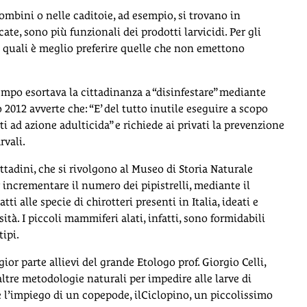
ombini o nelle caditoie, ad esempio, si trovano in
te, sono più funzionali dei prodotti larvicidi. Per gli
 le quali è meglio preferire quelle che non emettono
po esortava la cittadinanza a “disinfestare” mediante
2012 avverte che: “E’ del tutto inutile eseguire a scopo
i ad azione adulticida” e richiede ai privati la prevenzione
rvali.
ttadini, che si rivolgono al Museo di Storia Naturale
r incrementare il numero dei pipistrelli, mediante il
tti alle specie di chirotteri presenti in Italia, ideati e
tà. I piccoli mammiferi alati, infatti, sono formidabili
tipi.
or parte allievi del grande Etologo prof. Giorgio Celli,
ltre metodologie naturali per impedire alle larve di
 l’impiego di un copepode, ilCiclopino, un piccolissimo