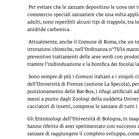
Per evitare che le zanzare depositino le uova nei t
commercio speciali zanzariere che una volta applica
adulti, sono reperibili alcuni tipi di trappole, tra
anidride carbonica.
Attualmente, anche il Comune di Roma, che un tem
irrorazioni chimiche, nell’Ordinanza n°73/14 marzo 
preventivo trattamenti delle aree verdi con prodott
tramite l’individuazione e la bonifica dei focolai la
Sono sempre di più i Comuni italiani e i singoli ci
dell’Università di Firenze (sezione La Specola), pe
posizionamento delle Bat-Box, i rifugi artificiali ada
messi a punto dagli Zoologi della suddetta Universi
cacciatori di insetti, comprese le zanzare di tutti i 
Gli Entomologi dell’Università di Bologna, in maggi
hanno riferito di aver sperimentato con successo a
zanzare di raggiungere il completo sviluppo, come