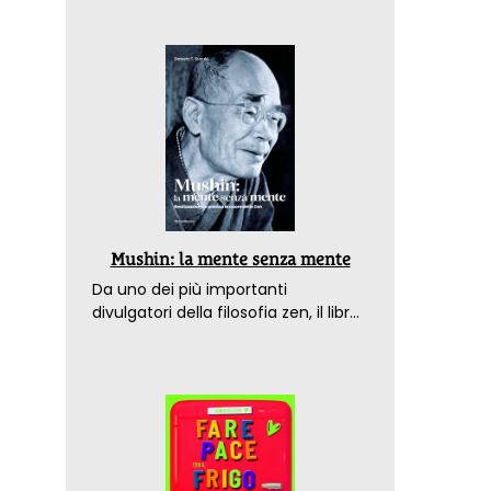
Mushin: la mente senza mente
Da uno dei più importanti
divulgatori della filosofia zen, il libro
che spiega come raggiungere il
benessere nel mondo moderno