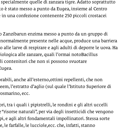
, specialmente quelle di zanzara tigre. Adatto soprattutto
otto è stato messo a punto da Eugea, insieme al Centro
e in una confezione contenente 250 piccoli crostacei
è lo Zanzibarun enzima messo a punto da un gruppo di
re normalmente presente nelle acque, produce una barriera
alle larve di respirare e agli adulti di deporre le uova. Ha
biologica alle zanzare, quali l’ormai notoBacillus
coli contenitori che non si possono svuotare
Eugea.
orabili, anche all’esterno,ottimi repellenti, che non
m, l’estratto d’aglio (sul quale l’Istituto Superiore di
 rosmarino, ecc.
 tra i quali i pipistrelli, le rondini e gli altri uccelli
e “risorse naturali”, per via degli insetticidi che vengono
i, e agli altri fondamentali impollinatori. Stessa sorte
 le farfalle, le lucciole,ecc. che, infatti, stanno