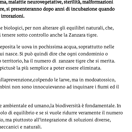
asma, malattie neurovegetative, sterilità, malformazioni
umore, si presenteranno dopo anni di incubazione quando
irrorazioni.
 biologici, per non alterare gli equilibri naturali, che,
 tenere sotto controllo anche la Zanzara tigre.
 deposita le uova in pochissima acqua, soprattutto nelle
cui nasce. Si può quindi dire che ogni condominio o
 territorio, ha il numero di zanzare tigre che si merita.
ictusè la più semplice a poter essere eliminata.
sullaprevenzione,colpendo le larve, ma in modoatossico,
mbini non sono innocuievanno ad inquinare i fiumi ed il
ere ambientale ed umano,la biodiversità è fondamentale. In
olo di equilibrio e se si vuole ridurre veramente il numero
o, ma piuttosto all’integrazione di soluzioni diverse,
meccanici e naturali.