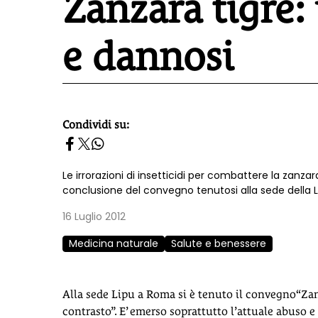
Zanzara tigre: 
e dannosi
Condividi su:
homepage h2
Le irrorazioni di insetticidi per combattere la zanzar
conclusione del convegno tenutosi alla sede della 
16 Luglio 2012
Medicina naturale
Salute e benessere
Alla sede Lipu a Roma si è tenuto il convegno“Zanza
contrasto”. E’ emerso soprattutto l’attuale abuso e 