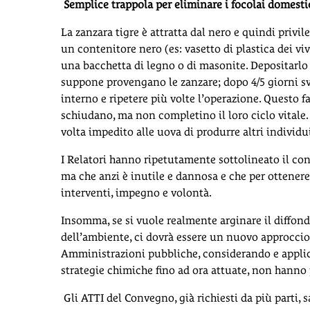
Semplice trappola per eliminare i focolai domestic
La zanzara tigre è attratta dal nero e quindi privi
un contenitore nero (es: vasetto di plastica dei vi
una bacchetta di legno o di masonite. Depositarlo 
suppone provengano le zanzare; dopo 4/5 giorni svu
interno e ripetere più volte l’operazione. Questo f
schiudano, ma non completino il loro ciclo vitale. P
volta impedito alle uova di produrre altri individui
I Relatori hanno ripetutamente sottolineato il conc
ma che anzi è inutile e dannosa e che per ottenere 
interventi, impegno e volontà.
Insomma, se si vuole realmente arginare il diffonde
dell’ambiente, ci dovrà essere un nuovo approccio
Amministrazioni pubbliche, considerando e appli
strategie chimiche fino ad ora attuate, non hanno p
Gli ATTI del Convegno, già richiesti da più parti, s