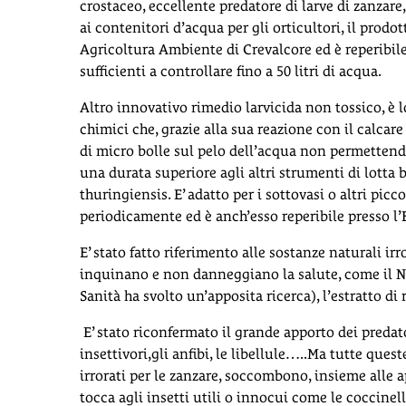
crostaceo, eccellente predatore di larve di zanzare
ai contenitori d’acqua per gli orticultori, il prod
Agricoltura Ambiente di Crevalcore ed è reperibil
sufficienti a controllare fino a 50 litri di acqua.
Altro innovativo rimedio larvicida non tossico, 
chimici che, grazie alla sua reazione con il calca
di micro bolle sul pelo dell’acqua non permettendo 
una durata superiore agli altri strumenti di lotta 
thuringiensis. E’ adatto per i sottovasi o altri pic
periodicamente ed è anch’esso reperibile presso l’
E’ stato fatto riferimento alle sostanze naturali irr
inquinano e non danneggiano la salute, come il Nee
Sanità ha svolto un’apposita ricerca), l’estratto di
E’ stato riconfermato il grande apporto dei predatori,
insettivori,gli anfibi, le libellule…..Ma tutte quest
irrorati per le zanzare, soccombono, insieme alle ap
tocca agli insetti utili o innocui come le coccinelle,