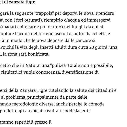
i di zanzara tigre
legerà la seguente“trappola” per deporvi le uova. Prendere
vai con i fori otturati), riempirlo d’acqua ed immergervi
(magari collocarne più di uno) nei luoghi da cui si
otare l’acqua nel terreno asciutto, pulire bacchetta e
arà in modo che le uova deposte dalle zanzare si
oiché la vita degli insetti adulti dura circa 20 giorni, una
, la zona sarà bonificata.
etto che in Natura, una “pulizia” totale non è possibile,
risultati,ci vuole conoscenza, diversificazione di
rsi della Zanzara Tigre tutelando la salute dei cittadini e
 al problema, principalmente da parte delle
cando metodologie diverse, anche perchè le comode
rodotto gli auspicati risultati soddisfacenti.
aranno reperibili presso il