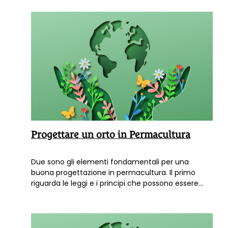
transgeniche.
Progettare un orto in Permacultura
Due sono gli elementi fondamentali per una
buona progettazione in permacultura. Il primo
riguarda le leggi e i principi che possono essere
adattati a ogni condizione climatica e culturale, il
secondo è più strettamente associato alle
tecniche pratiche, che cambiano a seconda del
clima e della cultura del luogo. Per saperne di più