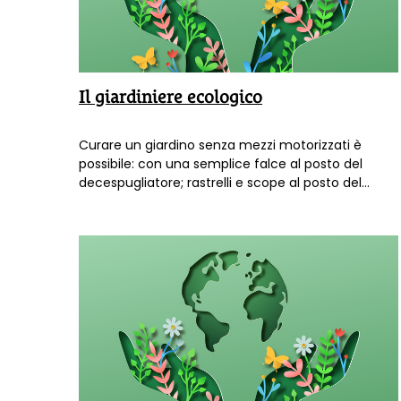
Il giardiniere ecologico
Curare un giardino senza mezzi motorizzati è
possibile: con una semplice falce al posto del
decespugliatore; rastrelli e scope al posto del
soffiatore. Ce lo racconta Jonathan, che del
giardinaggio ecologico ha fatto una professione. E
una filosofia di vita.