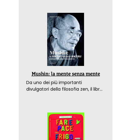
Mushin: la mente senza mente
Da uno dei più importanti
divulgatori della filosofia zen, il libro
che spiega come raggiungere il
benessere nel mondo moderno