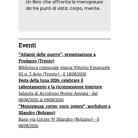
Un libro che affronta la menopausa
da tre punti di vista: corpo, mente
ed emozioni. Con ricette e
tecniche di consapevolezza, per il
benessere della donna
Eventi
"Atlante delle guerre", presentazione a
Predazzo (Trento)
Biblioteca comunale piazza Vittorio Emanuele
III n. 2 Avio (Trento) - il 18/08/2026
Festa della luna 2026: celebrare il
rallentamento e la riconnessione interiore
Salaiola di Arcidosso Monte Amiata - dal
08/08/2026 al 09/08/2026
"Menopausa: corpo, voce, potere", workshop a
Silandro (Bolzano)
Basis via Corzes 97 Silandro (Bolzano) - il
08/08/2026