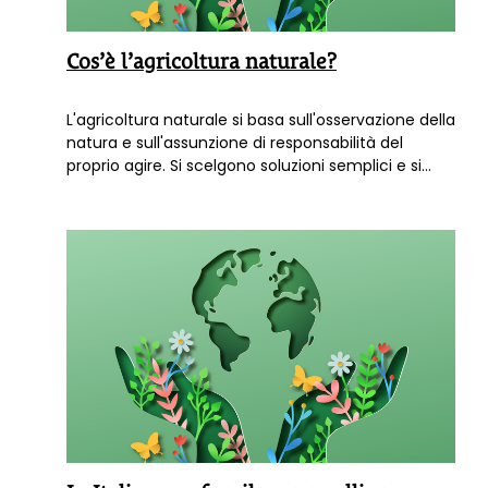
Cos’è l’agricoltura naturale?
L'agricoltura naturale si basa sull'osservazione della
natura e sull'assunzione di responsabilità del
proprio agire. Si scelgono soluzioni semplici e si
limita l'intervento alle pratiche strettamente
necessarie, senza intralciare i cicli naturali. Leggi
QUI le ulltime notizie sull'agricoltura naturale,
biologica e sinergica.