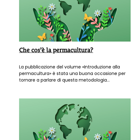
Che cos’è la permacultura?
La pubblicazione del volume «Introduzione alla
permacultura» è stata una buona occasione per
tornare a parlare di questa metodologia
radicalmente interdisciplinare, ancora poco
conosciuta e praticata in Italia. Con il tempo il libro
è diventato un vero e proprio punto di riferimento
per coloro che vogliono approfondire le proprie
conoscenze in merito. Scopri il libroPer saperne di
più e rimanere sempre aggiornato consulta anche
gli ultimi articoli di Terra Nuova dedicati al tema
della permacultura.