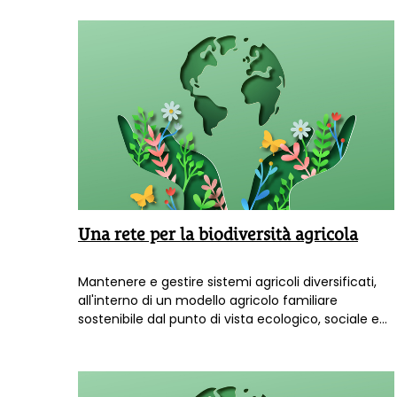
Trentino e Friuli. Anche il gioco si fa più naturale.
Una rete per la biodiversità agricola
Mantenere e gestire sistemi agricoli diversificati,
all'interno di un modello agricolo familiare
sostenibile dal punto di vista ecologico, sociale ed
economico: è questo l'obiettivo della Rete Semi
Rurali.