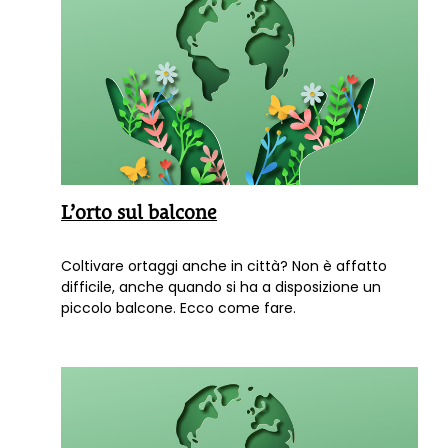
consulta anche i libri di Terra Nuova dedicati alla
permacultura.
L’orto sul balcone
Coltivare ortaggi anche in città? Non è affatto
difficile, anche quando si ha a disposizione un
piccolo balcone. Ecco come fare.