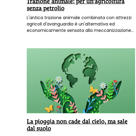
Trazione animale: per un’agricoltura
senza petrolio
L'antica trazione animale combinata con attrezzi
agricoli d'avanguardia è un'alternativa ed
economicamente sensata alla meccanizzazione
esasperata in agricoltura, con numerose
implicazioni positive per le realtà di piccole e
medie dimensioni.
La pioggia non cade dal cielo, ma sale
dal suolo