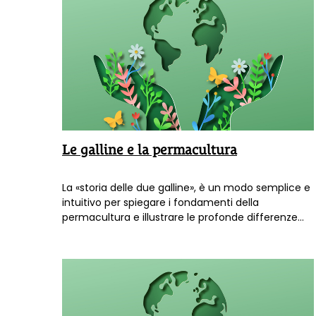
Le galline e la permacultura
La «storia delle due galline», è un modo semplice e
intuitivo per spiegare i fondamenti della
permacultura e illustrare le profonde differenze
esistenti tra essa e l'attuale modello di
sfruttamento agro-forestale.