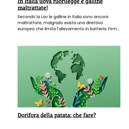
In Italia uova fuorilegge e galline
maltrattate!
Secondo la Lav le galline in Italia sono ancora
maltrattate, malgrado esista una direttiva
europea che limita l'allevamento in batteria. Firma
la petizione 8 e il 9 marzo in piazza!
Dorifora della patata: che fare?