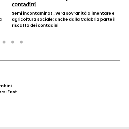
contadini
Semi incontaminati, vera sovranità alimentare e
a
agricoltura sociale: anche dalla Calabria parte il
riscatto dei contadini.
2
3
4
ambini
arsi Fest