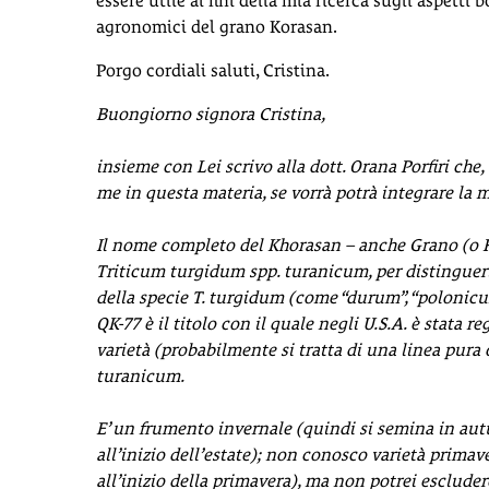
essere utile ai fini della mia ricerca sugli aspetti b
agronomici del grano Korasan.
Porgo cordiali saluti, Cristina.
Buongiorno signora Cristina,
insieme con Lei scrivo alla dott. Orana Porfiri che,
me in questa materia, se vorrà potrà integrare la m
Il nome completo del Khorasan – anche Grano (o 
Triticum turgidum spp. turanicum, per distinguerl
della specie T. turgidum (come “durum”, “polonicu
QK-77 è il titolo con il quale negli U.S.A. è stata re
varietà (probabilmente si tratta di una linea pura
turanicum.
E’ un frumento invernale (quindi si semina in aut
all’inizio dell’estate); non conosco varietà primav
all’inizio della primavera), ma non potrei esclude