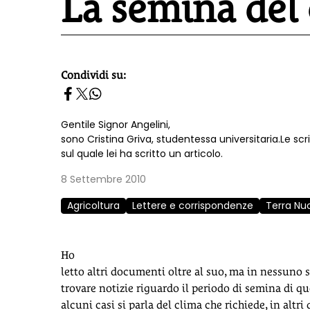
La semina del
Condividi su:
homepage h2
Gentile Signor Angelini,
sono Cristina Griva, studentessa universitaria.Le s
sul quale lei ha scritto un articolo.
8 Settembre 2010
Agricoltura
Lettere e corrispondenze
Terra Nuo
Ho
letto altri documenti oltre al suo, ma in nessuno 
trovare notizie riguardo il periodo di semina di qu
alcuni casi si parla del clima che richiede, in altri 