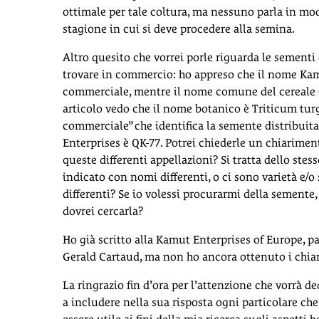
ottimale per tale coltura, ma nessuno parla in mod
stagione in cui si deve procedere alla semina.
Altro quesito che vorrei porle riguarda le sementi
trovare in commercio: ho appreso che il nome Ka
commerciale, mentre il nome comune del cereale 
articolo vedo che il nome botanico è Triticum tur
commerciale” che identifica la semente distribuit
Enterprises è QK-77. Potrei chiederle un chiarimen
queste differenti appellazioni? Si tratta dello stes
indicato con nomi differenti, o ci sono varietà e/o 
differenti? Se io volessi procurarmi della semente
dovrei cercarla?
Ho già scritto alla Kamut Enterprises of Europe, p
Gerald Cartaud, ma non ho ancora ottenuto i chia
La ringrazio fin d’ora per l’attenzione che vorrà d
a includere nella sua risposta ogni particolare ch