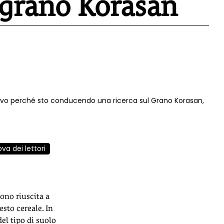
 grano Korasan
crivo perché sto conducendo una ricerca sul Grano Korasan,
va dei lettori
sono riuscita a
esto cereale. In
del tipo di suolo