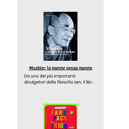
Mushin: la mente senza mente
Da uno dei più importanti
divulgatori della filosofia zen, il libro
che spiega come raggiungere il
benessere nel mondo moderno