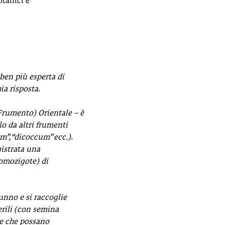
otanici e
 ben più esperta di
ia risposta.
Frumento) Orientale – è
o da altri frumenti
m”, “dicoccum” ecc.).
gistrata una
 omozigote) di
unno e si raccoglie
erili (con semina
re che possano