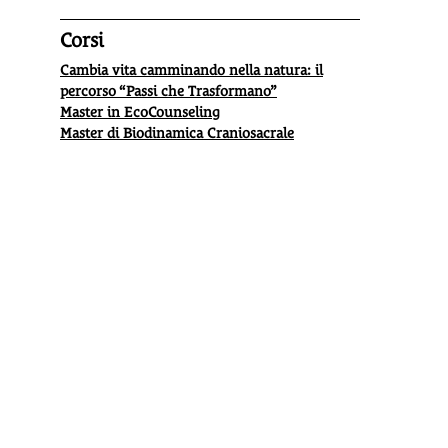
Corsi
Cambia vita camminando nella natura: il
percorso “Passi che Trasformano”
Master in EcoCounseling
Master di Biodinamica Craniosacrale
Biologico italiano: il marchio in Gazzetta
I comi