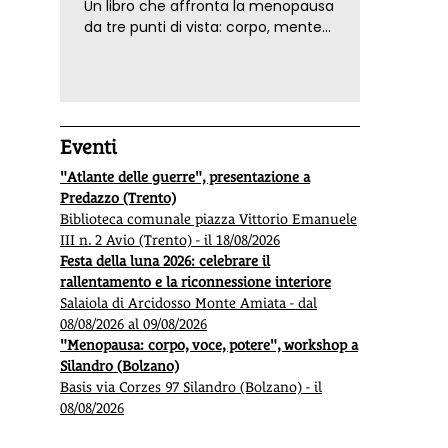
Un libro che affronta la menopausa
da tre punti di vista: corpo, mente
ed emozioni. Con ricette e
tecniche di consapevolezza, per il
benessere della donna
Eventi
"Atlante delle guerre", presentazione a
Predazzo (Trento)
Biblioteca comunale piazza Vittorio Emanuele
III n. 2 Avio (Trento) - il 18/08/2026
Festa della luna 2026: celebrare il
rallentamento e la riconnessione interiore
Salaiola di Arcidosso Monte Amiata - dal
08/08/2026 al 09/08/2026
"Menopausa: corpo, voce, potere", workshop a
Silandro (Bolzano)
Basis via Corzes 97 Silandro (Bolzano) - il
08/08/2026