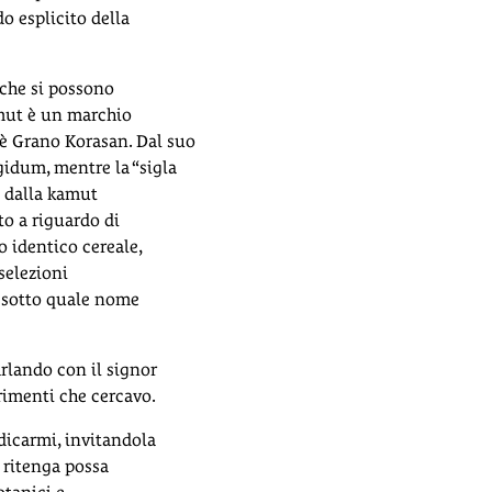
o esplicito della
 che si possono
mut è un marchio
è Grano Korasan. Dal suo
gidum, mentre la “sigla
a dalla kamut
to a riguardo di
so identico cereale,
selezioni
, sotto quale nome
arlando con il signor
rimenti che cercavo.
edicarmi, invitandola
e ritenga possa