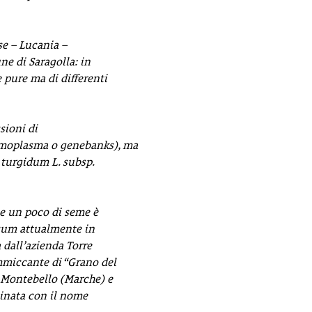
se – Lucania –
ne di Saragolla: in
 pure ma di differenti
sioni di
rmoplasma o genebanks), ma
 turgidum L. subsp.
e un poco di seme è
icum attualmente in
dall’azienda Torre
miccante di “Grano del
a Montebello (Marche) e
minata con il nome