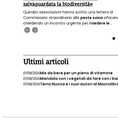
salvaguardata la biodiversità»
ntrato
Quindici associazioni hanno scritto una lettera al
la
Commissario straordinario alla
peste suina
african
, che
chiedendo un incontro urgente per
rivedere le
misure
previste per contrastare l’emergenza sul
‹
›
territorio nazionale.
1
Ultimi articoli
Mix da bere per un pieno di vitamine
07/08/2026
Mandala con i vegetali da fare con i b
07/08/2026
Terra Nuova e i suoi autori al Macrolibr
07/08/2026