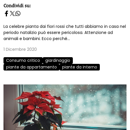
homepage h2
Condividi su:
La celebre pianta dai fiori rossi che tutti abbiamo in casa nel
periodo natalizio può essere pericolosa. Attenzione ad
animali e bambini. Ecco perché...
1 Dicembre 2020
Consumo critico
giardinaggio
piante da appartamento
piante da interno