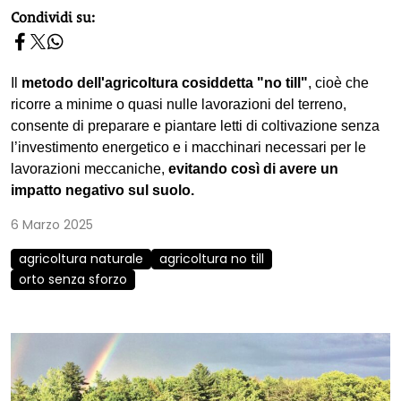
homepage h2
Condividi su:
Il
metodo dell'agricoltura cosiddetta "no till"
, cioè che
ricorre a minime o quasi nulle lavorazioni del terreno,
consente di preparare e piantare letti di coltivazione senza
l’investimento energetico e i macchinari necessari per le
lavorazioni meccaniche,
evitando così di avere un
impatto negativo sul suolo.
6 Marzo 2025
agricoltura naturale
agricoltura no till
orto senza sforzo