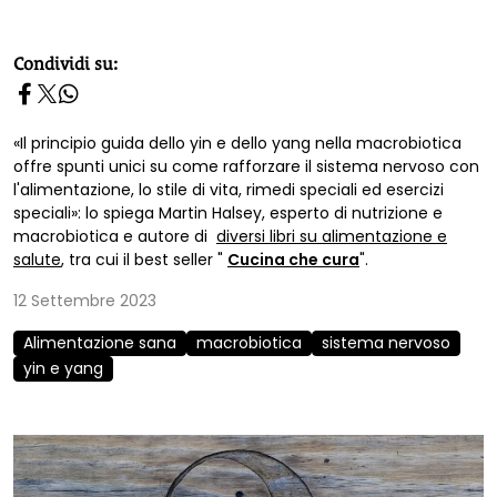
homepage h2
Condividi su:
«Il principio guida dello yin e dello yang nella macrobiotica
offre spunti unici su come rafforzare il sistema nervoso con
l'alimentazione, lo stile di vita, rimedi speciali ed esercizi
speciali»: lo spiega Martin Halsey, esperto di nutrizione e
macrobiotica e autore di
diversi libri su alimentazione e
salute
, tra cui il best seller "
Cucina che cura
".
12 Settembre 2023
Alimentazione sana
macrobiotica
sistema nervoso
yin e yang