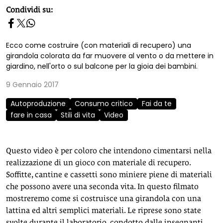
homepage h2
Condividi su:
Ecco come costruire (con materiali di recupero) una
girandola colorata da far muovere al vento o da mettere in
giardino, nell'orto o sul balcone per la gioia dei bambini.
9 Gennaio 2017
Autoproduzione
Consumo critico
Fai da te
fare in casa
Stili di vita
Video
Questo video è per coloro che intendono cimentarsi nella
realizzazione di un gioco con materiale di recupero.
Soffitte, cantine e cassetti sono miniere piene di materiali
che possono avere una seconda vita. In questo filmato
mostreremo come si costruisce una girandola con una
lattina ed altri semplici materiali. Le riprese sono state
svolte durante il laboratorio, condotto dalle insegnanti