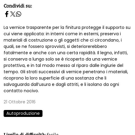
homepage h2
Condividi su:
La vernice trasparente per la finitura protegge il supporto su
cui viene applicata: in interni come in esterni, preserva i
materiali di costruzione o gli oggetti che ci circondano, i
quali, se ne fossero sprovvisti, si deteriorerebbero
fatalmente e anche con una certa rapidità. Il legno, infatti,
si conserva a lungo solo se è ricoperto da una vernice
protettiva, e in tal modo messo al riparo dalle ingiurie del
tempo. Gli strati successivi di vernice penetrano i materiali,
ricoprono la loro superficie di una sostanza che li
salvaguarda dall’usura e dagli attriti, e li isolano da ogni
contatto nocivo.
21 Ottobre 2016
Autoproduzione
Livello di difficoltà:
facile