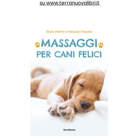
su
www.terranuovalibri.it