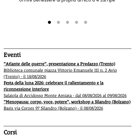
offrire benessere al proprio amico a 4 zampe
1
2
3
4
5
Eventi
"Atlante delle guerre", presentazione a Predazzo (Trento)
Biblioteca comunale piazza Vittorio Emanuele III n. 2 Avio
(Trento) - il 18/08/2026
Festa della luna 2026: celebrare il rallentamento e la
riconnessione interiore
Salaiola di Arcidosso Monte Amiata - dal 08/08/2026 al 09/08/2026
"Menopausa: corpo, voce, potere", workshop a Silandro (Bolzano)
Basis via Corzes 97 Silandro (Bolzano) - il 08/08/2026
Corsi