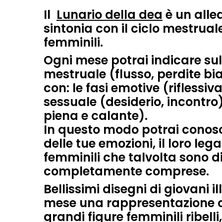
Il
Lunario della dea
è un allea
sintonia con il ciclo mestruale
femminili.
Ogni mese potrai indicare sul 
mestruale (flusso, perdite bi
con: le
fasi emotive
(riflessiva
sessuale
(desiderio, incontro)
piena e calante).
In questo modo potrai conosce
delle tue emozioni, il loro leg
femminili che talvolta sono di
completamente comprese.
Bellissimi disegni di giovani i
mese una rappresentazione o
grandi figure femminili ribelli