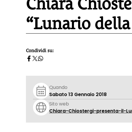
Chiara Chioste
“Lunario della
Condividi su:
homepage h2
Quando
Sabato 13 Gennaio 2018
Sito web
Chiara-Chiostergi-presenta-il-L