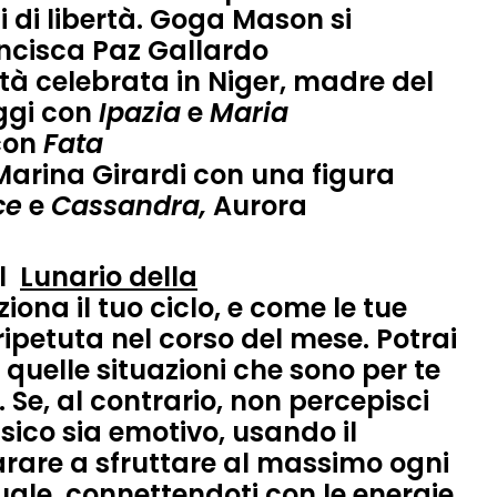
 di libertà.
Goga Mason
si
ncisca Paz Gallardo
ità celebrata in Niger, madre del
ggi
con
Ipazia
e
Maria
con
Fata
Marina Girardi
con una figura
ce
e
Cassandra,
Aurora
el
Lunario della
iona il tuo ciclo
, e come le tue
ipetuta nel corso del mese. Potrai
e quelle situazioni che sono per te
 Se, al contrario, non percepisci
isico sia emotivo, usando il
arare a sfruttare al massimo ogni
ale, connettendoti con le energie