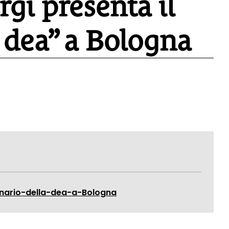
rgi presenta il
 dea” a Bologna
unario-della-dea-a-Bologna