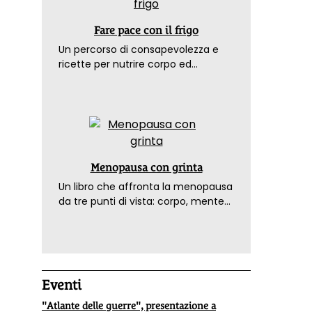
Fare pace con il frigo
Un percorso di consapevolezza e
ricette per nutrire corpo ed
emozioni. Con la prefazione del
dottor Franco Berrino
Menopausa con grinta
Un libro che affronta la menopausa
da tre punti di vista: corpo, mente
ed emozioni. Con ricette e
tecniche di consapevolezza, per il
benessere della donna
Eventi
"Atlante delle guerre", presentazione a