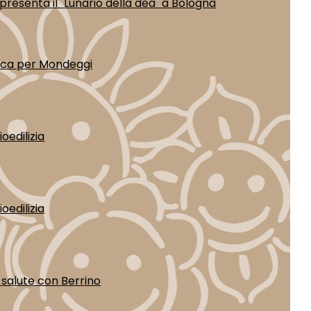
presenta il "Lunario della dea" a Bologna
ica per Mondeggi
oedilizia
oedilizia
a salute con Berrino