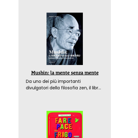
Mushin: la mente senza mente
Da uno dei più importanti
divulgatori della filosofia zen, il libro
che spiega come raggiungere il
benessere nel mondo moderno