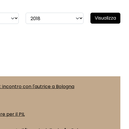
Visualizza
": incontro con l'autrice a Bologna
e per il PIL