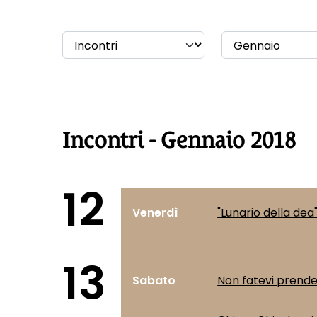
Incontri - Gennaio 2018
12
Venerdì
"Lunario della dea
13
Sabato
Non fatevi prender