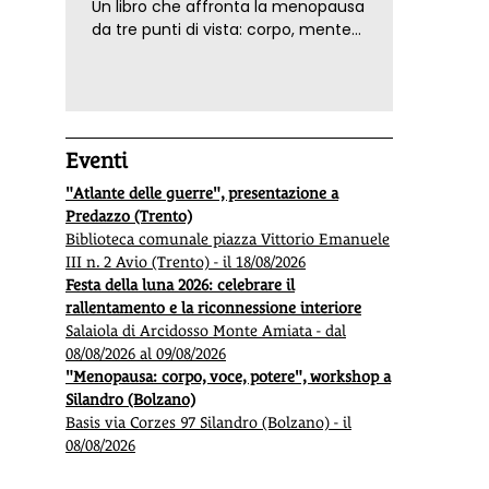
Un libro che affronta la menopausa
da tre punti di vista: corpo, mente
ed emozioni. Con ricette e
tecniche di consapevolezza, per il
benessere della donna
Eventi
"Atlante delle guerre", presentazione a
Predazzo (Trento)
Biblioteca comunale piazza Vittorio Emanuele
III n. 2 Avio (Trento) - il 18/08/2026
Festa della luna 2026: celebrare il
rallentamento e la riconnessione interiore
Salaiola di Arcidosso Monte Amiata - dal
08/08/2026 al 09/08/2026
"Menopausa: corpo, voce, potere", workshop a
Silandro (Bolzano)
Basis via Corzes 97 Silandro (Bolzano) - il
08/08/2026