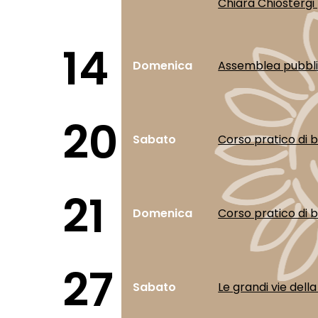
Chiara Chiostergi 
14
Domenica
Assemblea pubbl
20
Sabato
Corso pratico di bi
21
Domenica
Corso pratico di bi
27
Sabato
Le grandi vie dell