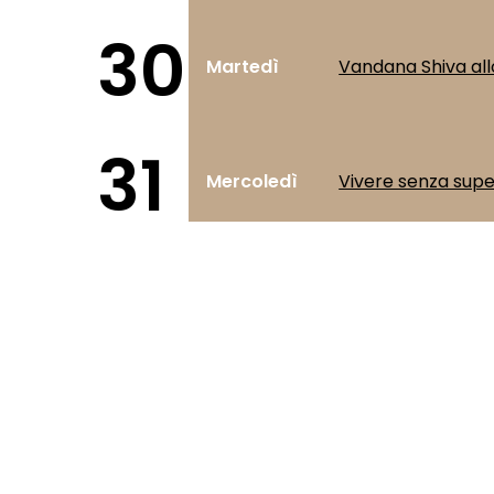
30
Martedì
Vandana Shiva all
31
Mercoledì
Vivere senza supe