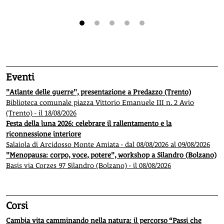
1
2
3
4
5
Eventi
"Atlante delle guerre", presentazione a Predazzo (Trento)
Biblioteca comunale piazza Vittorio Emanuele III n. 2 Avio
(Trento) - il 18/08/2026
Festa della luna 2026: celebrare il rallentamento e la
riconnessione interiore
Salaiola di Arcidosso Monte Amiata - dal 08/08/2026 al 09/08/2026
"Menopausa: corpo, voce, potere", workshop a Silandro (Bolzano)
Basis via Corzes 97 Silandro (Bolzano) - il 08/08/2026
Corsi
Cambia vita camminando nella natura: il percorso “Passi che