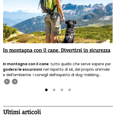
In montagna con il cane. Divertirsi in sicurezza
In montagna con il cane
: tutto quello che serve sapere per
godersi le escursioni
nel rispetto di sé, del proprio animale
e dell’ambiente. I consigli dell’esperto di dog-trekking
Francesco Scagliotti.
‹
›
1
2
3
4
Ultimi articoli