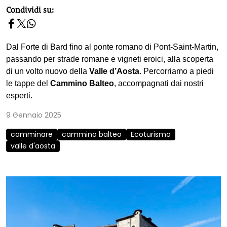
homepage h2
Condividi su:
Dal Forte di Bard fino al ponte romano di Pont-Saint-Martin,
passando per strade romane e vigneti eroici, alla scoperta
di un volto nuovo della
Valle d’Aosta
. Percorriamo a piedi
le tappe del
Cammino Balteo
, accompagnati dai nostri
esperti.
9 Gennaio 2025
camminare
cammino balteo
Ecoturismo
valle d'aosta