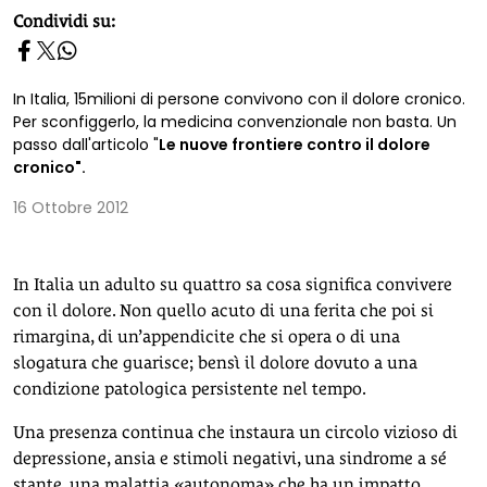
homepage h2
Condividi su:
In Italia, 15milioni di persone convivono con il dolore cronico.
Per sconfiggerlo, la medicina convenzionale non basta. Un
passo dall'articolo "
Le nuove frontiere contro il dolore
cronico".
16 Ottobre 2012
In Italia un adulto su quattro sa cosa significa convivere
con il dolore. Non quello acuto di una ferita che poi si
rimargina, di un’appendicite che si opera o di una
slogatura che guarisce; bensì il dolore dovuto a una
condizione patologica persistente nel tempo.
Una presenza continua che instaura un circolo vizioso di
depressione, ansia e stimoli negativi, una sindrome a sé
stante, una malattia «autonoma» che ha un impatto