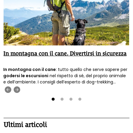
In montagna con il cane. Divertirsi in sicurezza
In montagna con il cane
: tutto quello che serve sapere per
godersi le escursioni
nel rispetto di sé, del proprio animale
e dell’ambiente. I consigli dell’esperto di dog-trekking
Francesco Scagliotti.
‹
›
1
2
3
4
Ultimi articoli