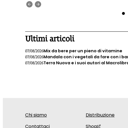
ura
di dog-trekking
Francesco Scagliotti.
‹
›
ova di
1
Ultimi articoli
Mix da bere per un pieno di vitamine
07/08/2026
Mandala con i vegetali da fare con i b
07/08/2026
Terra Nuova e i suoi autori al Macrolibr
07/08/2026
Chi siamo
Distribuzione
Contattaci
Shop