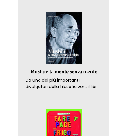
Mushin: la mente senza mente
Da uno dei più importanti
divulgatori della filosofia zen, il libro
che spiega come raggiungere il
benessere nel mondo moderno