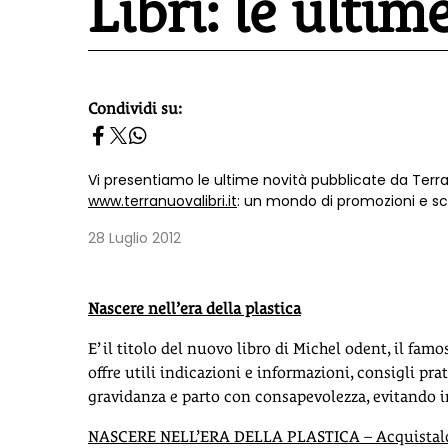
Libri: le ultim
Condividi su:
homepage h2
Vi presentiamo le ultime novità pubblicate da Terra
www.terranuovalibri.it
: un mondo di promozioni e scon
28 Luglio 2012
Nascere nell’era della plastica
E’ il titolo del nuovo libro di Michel odent, il fam
offre utili indicazioni e informazioni, consigli pr
gravidanza e parto con consapevolezza, evitando i
NASCERE NELL’ERA DELLA PLASTICA – Acquistalo 