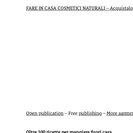
FARE IN CASA COSMETICI NATURALI – Acquistalo 
Open publication
– Free
publishing
–
More aamte
Oltre 100 ricette per mangiare fuori casa