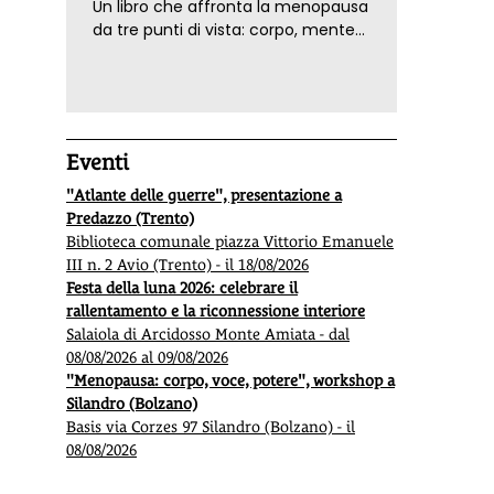
Un libro che affronta la menopausa
da tre punti di vista: corpo, mente
ed emozioni. Con ricette e
tecniche di consapevolezza, per il
benessere della donna
Eventi
"Atlante delle guerre", presentazione a
Predazzo (Trento)
Biblioteca comunale piazza Vittorio Emanuele
III n. 2 Avio (Trento) - il 18/08/2026
Festa della luna 2026: celebrare il
rallentamento e la riconnessione interiore
Salaiola di Arcidosso Monte Amiata - dal
08/08/2026 al 09/08/2026
Che pesci prendi? Conoscere per potere
Un ort
"Menopausa: corpo, voce, potere", workshop a
scegliere
Silandro (Bolzano)
Basis via Corzes 97 Silandro (Bolzano) - il
Microplastiche, antibiotici, metalli, stress ambientali:
L'
orto
c
08/08/2026
non ci sono più i
pesci
(e la pesca) di una volta, ma
può riv
c’è chi va controcorrente e non mancano le sorprese
sano e 