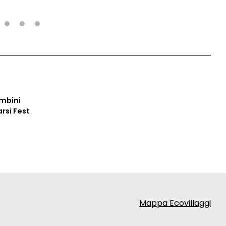
usando solo e sempre ingredienti naturali.
2
3
4
ambini
arsi Fest
Mappa Ecovillaggi