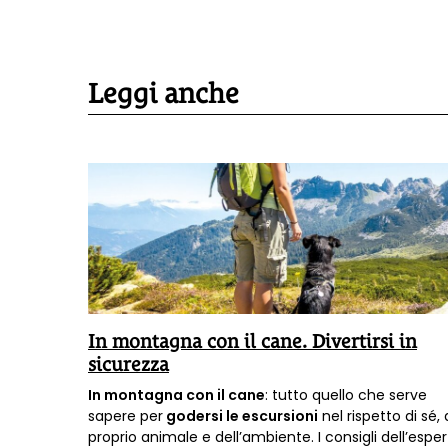
Leggi anche
In montagna con il cane. Divertirsi in
sicurezza
perta che
In montagna con il cane
: tutto quello che serve
are cibo
sapere per
godersi le escursioni
nel rispetto di sé, 
,
proprio animale e dell’ambiente. I consigli dell’espe