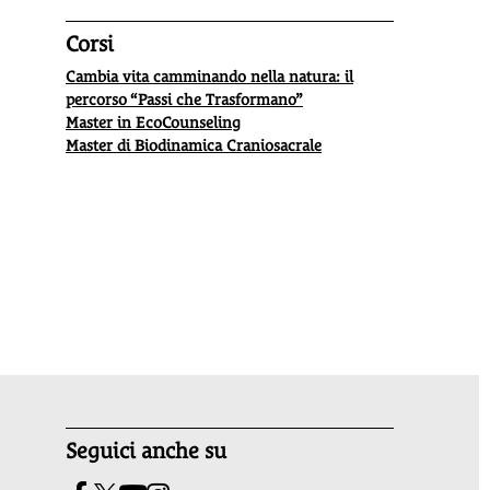
in positivo, soprattutto se si sceglie
biologico
.
presiden
Biodin
Corsi
luglio-
Cambia vita camminando nella natura: il
percorso “Passi che Trasformano”
Master in EcoCounseling
Master di Biodinamica Craniosacrale
Seguici anche su