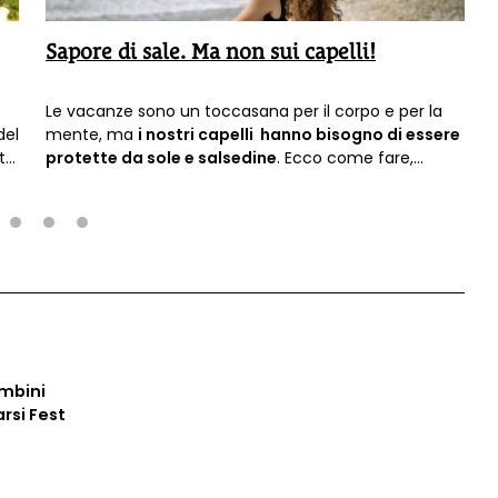
Sapore di sale. Ma non sui capelli!
Le vacanze sono un toccasana per il corpo e per la
del
mente, ma
i nostri capelli hanno bisogno di essere
rto
protette da sole e salsedine
. Ecco come fare,
usando solo e sempre ingredienti naturali.
2
3
4
ambini
arsi Fest