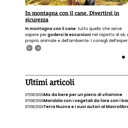
In montagna con il cane. Divertirsi in
sicurezza
perta che
In montagna con il cane
: tutto quello che serve
are cibo
sapere per
godersi le escursioni
nel rispetto di sé, 
,
proprio animale e dell’ambiente. I consigli dell’espe
ura
di dog-trekking
Francesco Scagliotti.
‹
›
ova di
1
Ultimi articoli
Mix da bere per un pieno di vitamine
07/08/2026
Mandala con i vegetali da fare con i b
07/08/2026
Terra Nuova e i suoi autori al Macrolibr
07/08/2026