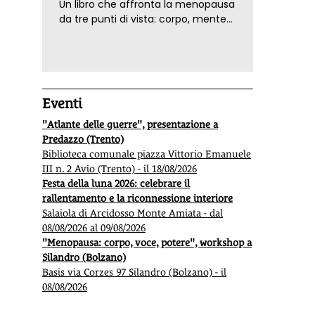
Un libro che affronta la menopausa
da tre punti di vista: corpo, mente
ed emozioni. Con ricette e
tecniche di consapevolezza, per il
benessere della donna
Eventi
"Atlante delle guerre", presentazione a
Predazzo (Trento)
Biblioteca comunale piazza Vittorio Emanuele
III n. 2 Avio (Trento) - il 18/08/2026
Festa della luna 2026: celebrare il
rallentamento e la riconnessione interiore
Salaiola di Arcidosso Monte Amiata - dal
08/08/2026 al 09/08/2026
"Menopausa: corpo, voce, potere", workshop a
Silandro (Bolzano)
Basis via Corzes 97 Silandro (Bolzano) - il
08/08/2026