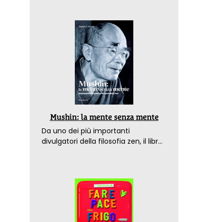
Mushin: la mente senza mente
Da uno dei più importanti
divulgatori della filosofia zen, il libro
che spiega come raggiungere il
benessere nel mondo moderno