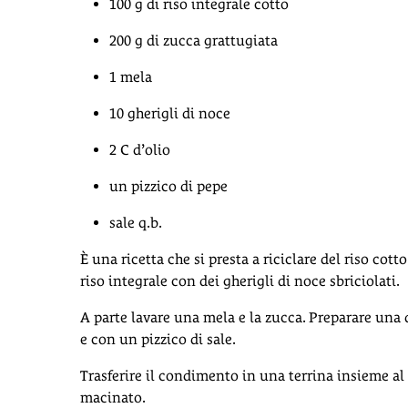
100 g di riso integrale cotto
200 g di zucca grattugiata
1 mela
10 gherigli di noce
2 C d’olio
un pizzico di pepe
sale q.b.
È una ricetta che si presta a riciclare del riso cott
riso integrale con dei gherigli di noce sbriciolati.
A parte lavare una mela e la zucca. Preparare una 
e con un pizzico di sale.
Trasferire il condimento in una terrina insieme al r
macinato.