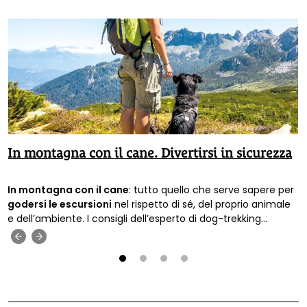
In montagna con il cane. Divertirsi in sicurezza
In montagna con il cane
: tutto quello che serve sapere per
godersi le escursioni
nel rispetto di sé, del proprio animale
e dell’ambiente. I consigli dell’esperto di dog-trekking
Francesco Scagliotti.
‹
›
1
2
3
4