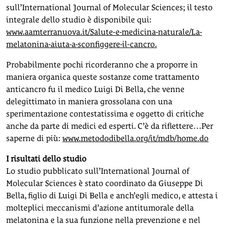
sull’International Journal of Molecular Sciences; il testo
integrale dello studio è disponibile qui:
www.aamterranuova.it/Salute-e-medicina-naturale/La-
melatonina-aiuta-a-sconfiggere-il-cancro.
Probabilmente pochi ricorderanno che a proporre in
maniera organica queste sostanze come trattamento
anticancro fu il medico Luigi Di Bella, che venne
delegittimato in maniera grossolana con una
sperimentazione contestatissima e oggetto di critiche
anche da parte di medici ed esperti. C’è da riflettere…Per
saperne di più:
www.metododibella.org/it/mdb/home.do
I risultati dello studio
Lo studio pubblicato sull’International Journal of
Molecular Sciences è stato coordinato da Giuseppe Di
Bella, figlio di Luigi Di Bella e anch’egli medico, e attesta i
molteplici meccanismi d’azione antitumorale della
melatonina e la sua funzione nella prevenzione e nel