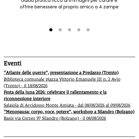
Guida pratica ricca di immagini per curare e
offrire benessere al proprio amico a 4 zampe
1
2
3
4
5
Eventi
"Atlante delle guerre", presentazione a Predazzo (Trento)
Biblioteca comunale piazza Vittorio Emanuele III n. 2 Avio
(Trento) - il 18/08/2026
Festa della luna 2026: celebrare il rallentamento e la
riconnessione interiore
Salaiola di Arcidosso Monte Amiata - dal 08/08/2026 al 09/08/2026
"Menopausa: corpo, voce, potere", workshop a Silandro (Bolzano)
Basis via Corzes 97 Silandro (Bolzano) - il 08/08/2026