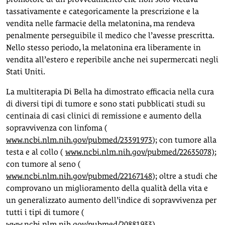
tassativamente e categoricamente la prescrizione e la
vendita nelle farmacie della melatonina, ma rendeva
penalmente perseguibile il medico che l’avesse prescritta.
Nello stesso periodo, la melatonina era liberamente in
vendita all’estero e reperibile anche nei supermercati negli
Stati Uniti.
La multiterapia Di Bella ha dimostrato efficacia nella cura
di diversi tipi di tumore e sono stati pubblicati studi su
centinaia di casi clinici di remissione e aumento della
sopravvivenza con linfoma (
www.ncbi.nlm.nih.gov/pubmed/23391973
); con tumore alla
testa e al collo (
www.ncbi.nlm.nih.gov/pubmed/22635078)
;
con tumore al seno (
www.ncbi.nlm.nih.gov/pubmed/22167148
); oltre a studi che
comprovano un miglioramento della qualità della vita e
un generalizzato aumento dell’indice di sopravvivenza per
tutti i tipi di tumore (
www.ncbi.nlm.nih.gov/pubmed/20881933
).