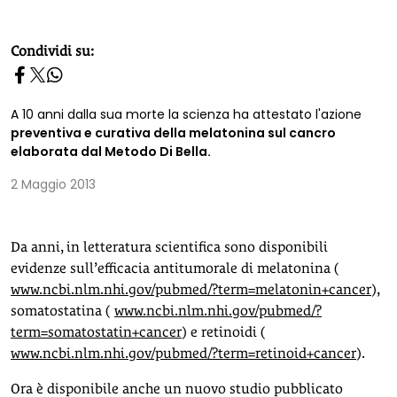
homepage h2
Condividi su:
A 10 anni dalla sua morte la scienza ha attestato l'azione
preventiva e curativa della melatonina sul cancro
elaborata dal Metodo Di Bella.
2 Maggio 2013
Da anni, in letteratura scientifica sono disponibili
evidenze sull’efficacia antitumorale di melatonina (
www.ncbi.nlm.nhi.gov/pubmed/?term=melatonin+cancer
),
somatostatina (
www.ncbi.nlm.nhi.gov/pubmed/?
term=somatostatin+cancer
) e retinoidi (
www.ncbi.nlm.nhi.gov/pubmed/?term=retinoid+cancer
).
Ora è disponibile anche un nuovo studio pubblicato