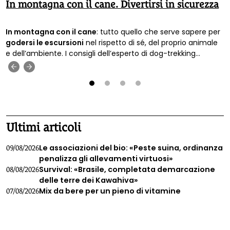
In montagna con il cane. Divertirsi in sicurezza
In montagna con il cane
: tutto quello che serve sapere per
godersi le escursioni
nel rispetto di sé, del proprio animale
e dell’ambiente. I consigli dell’esperto di dog-trekking
Francesco Scagliotti.
‹
›
1
2
3
4
Ultimi articoli
Le associazioni del bio: «Peste suina, ordinanza
09/08/2026
penalizza gli allevamenti virtuosi»
Survival: «Brasile, completata demarcazione
08/08/2026
delle terre dei Kawahiva»
Mix da bere per un pieno di vitamine
07/08/2026